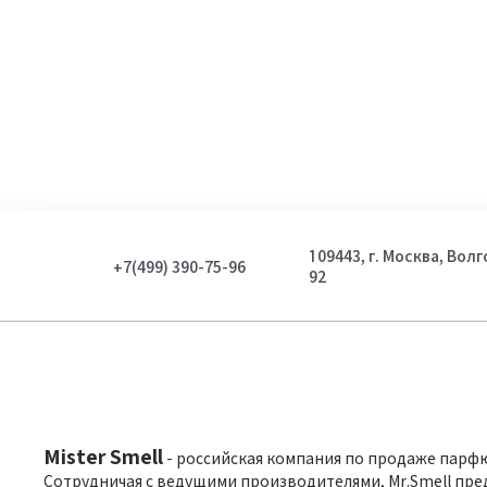
109443, г. Москва, Вол
+7(499) 390-75-96
92
Mister Smell
- российская компания по продаже парф
Сотрудничая с ведущими производителями, Mr.Smell пре