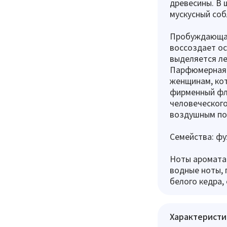
древесины. В
мускусный соб
Пробуждающая 
воссоздает ос
выделяется ле
Парфюмерная 
женщинам, кот
фирменный фл
человеческого
воздушным по
Семейства: ф
Ноты аромата:
водные ноты, п
белого кедра,
Характеристи