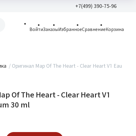
+7(499) 390-75-96
+7(499) 390-
Войти
Заказы
Избранное
Сравнение
Корзина
allparfume@mail.r
Пн - Вс: 9:30 - 21:3
109443, г. Москва,
ика
/
Оригинал Map Of The Heart - Clear Heart V1 Eau
Волгоградский пр.,
p Of The Heart - Clear Heart V1
um 30 ml