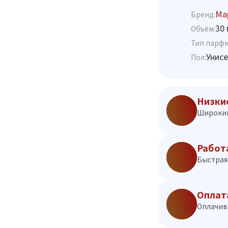
Map
Бренд:
30 
Объём:
Тип парф
Унисе
Пол:
Низки
Широкий
Работ
Быстрая 
Оплат
Оплачив