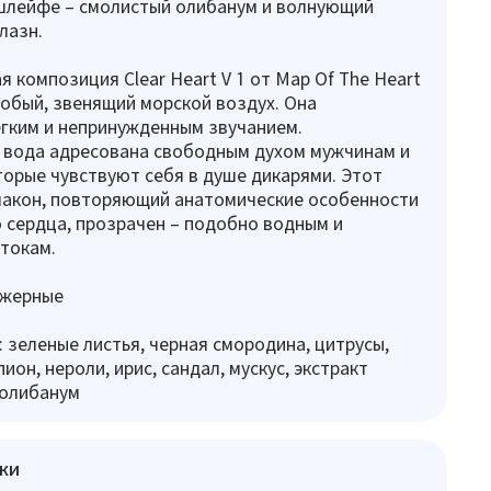
 шлейфе – смолистый олибанум и волнующий
лазн.
композиция Clear Heart V 1 от Map Of The Heart
обый, звенящий морской воздух. Она
гким и непринужденным звучанием.
вода адресована свободным духом мужчинам и
орые чувствуют себя в душе дикарями. Этот
акон, повторяющий анатомические особенности
 сердца, прозрачен – подобно водным и
токам.
ужерные
 зеленые листья, черная смородина, цитрусы,
ион, нероли, ирис, сандал, мускус, экстракт
 олибанум
ки