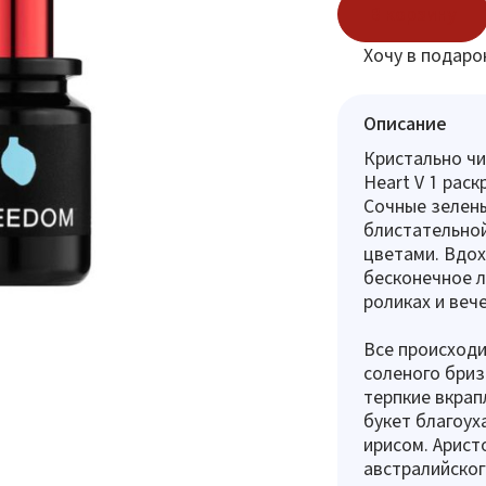
В корзину
Хочу в подаро
Описание
Кристально чи
Heart V 1 рас
Сочные зелены
блистательной
цветами. Вдо
бесконечное л
роликах и веч
Все происходи
соленого бриз
терпкие вкрап
букет благоух
ирисом. Арист
австралийског