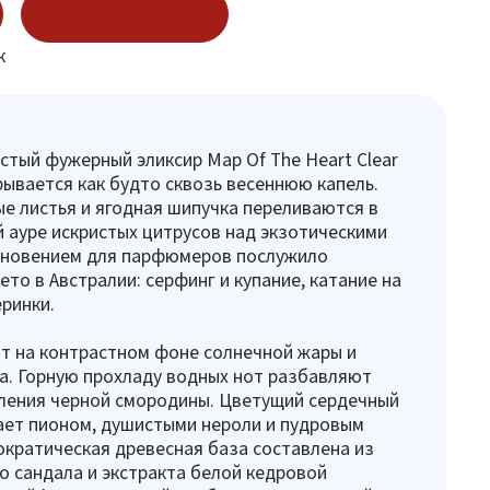
Купить в 1 клик
к
стый фужерный эликсир Map Of The Heart Clear
крывается как будто сквозь весеннюю капель.
е листья и ягодная шипучка переливаются в
 ауре искристых цитрусов над экзотическими
хновением для парфюмеров послужило
ето в Австралии: серфинг и купание, катание на
еринки.
т на контрастном фоне солнечной жары и
а. Горную прохладу водных нот разбавляют
ления черной смородины. Цветущий сердечный
ает пионом, душистыми нероли и пудровым
ократическая древесная база составлена из
о сандала и экстракта белой кедровой