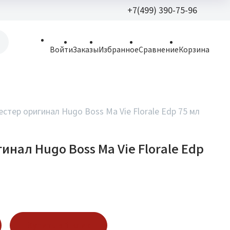
+7(499) 390-75-96
+7(499) 390-
Войти
Заказы
Избранное
Сравнение
Корзина
allparfume@mail.r
Пн - Вс: 9:30 - 21:3
109443, г. Москва,
естер оригинал Hugo Boss Ma Vie Florale Edp 75 мл
Волгоградский пр.,
инал Hugo Boss Ma Vie Florale Edp
Купить в 1 клик