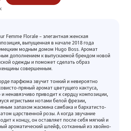
к
our Femme Florale – элегантная женская
позиция, выпущенная в начале 2018 года
емецким модным домом Hugo Boss. Аромат
ьным дополнением к выпускаемой брендом новой
нской одежды и поможет сделать образ
женщины совершенным.
орде парфюма звучит тонкий и невероятно
овисто-пряный аромат цветущего кактуса,
 и ненавязчиво приводит к сердцу композиции,
уся игристыми нотами белой фрезии,
яным запахом жасмина самбака и бархатисто-
том царственной розы. А когда звучание
дит к концу, он оставляет после себя мягкий и
ый ароматический шлейф, сотканный из хвойно-