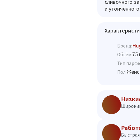
сливочного за
и утонченного
Характеристи
Hu
Бренд:
75 
Объём:
Тип парф
Женс
Пол:
Низки
Широкий
Работ
Быстрая 