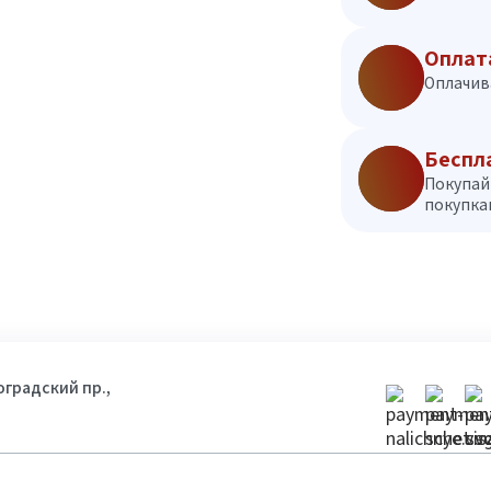
Оплат
Оплачив
Беспл
Покупай
покупкам
гоградский пр.,