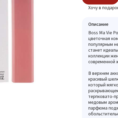
Хочу в подаро
Описание
Boss Ma Vie P
цветочная ком
популярным н
станет идеал
коллекции же
современной 
В верхнем акк
красивый шелк
который мягко
раскрывающем
терпковато-пр
медовым арома
парфюма подхо
обольстительн