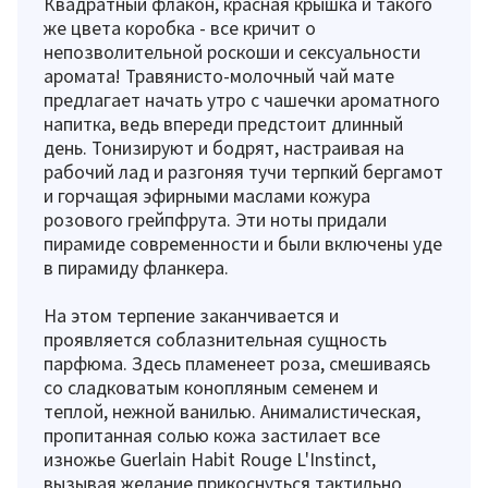
Квадратный флакон, красная крышка и такого
же цвета коробка - все кричит о
непозволительной роскоши и сексуальности
аромата! Травянисто-молочный чай мате
предлагает начать утро с чашечки ароматного
напитка, ведь впереди предстоит длинный
день. Тонизируют и бодрят, настраивая на
рабочий лад и разгоняя тучи терпкий бергамот
и горчащая эфирными маслами кожура
розового грейпфрута. Эти ноты придали
пирамиде современности и были включены уде
в пирамиду фланкера.
На этом терпение заканчивается и
проявляется соблазнительная сущность
парфюма. Здесь пламенеет роза, смешиваясь
со сладковатым конопляным семенем и
теплой, нежной ванилью. Анималистическая,
пропитанная солью кожа застилает все
изножье Guerlain Habit Rouge L'Instinct,
вызывая желание прикоснуться тактильно