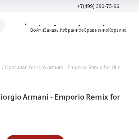
+7(499) 390-75-96
+7(499) 390-
Войти
Заказы
Избранное
Сравнение
Корзина
allparfume@mail.r
Пн - Вс: 9:30 - 21:3
109443, г. Москва,
/
Оригинал Giorgio Armani - Emporio Remix for Him
Волгоградский пр.,
orgio Armani - Emporio Remix for