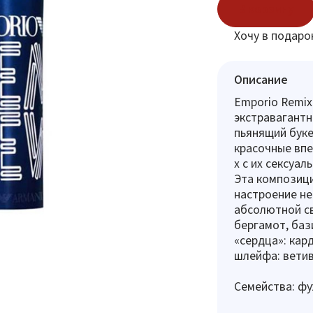
В корзину
Хочу в подаро
Описание
Emporio Remix 
экстравагантн
пьянящий буке
красочные впе
х с их сексуа
Эта композици
настроение не
абсолютной св
бергамот, баз
«сердца»: кар
шлейфа: ветив
Семейства: ф