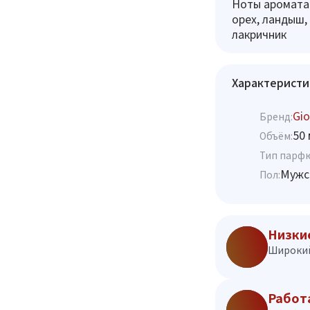
Ноты аромата:
орех, ландыш, 
лакричник
Характеристи
Gio
Бренд:
50 
Объём:
Тип парф
Мужс
Пол:
Низки
Широкий
Работ