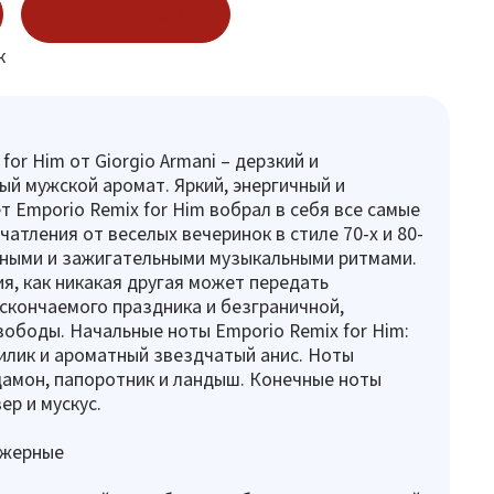
Купить в 1 клик
к
for Him от Giorgio Armani – дерзкий и
ый мужской аромат. Яркий, энергичный и
т Emporio Remix for Him вобрал в себя все самые
чатления от веселых вечеринок в стиле 70-х и 80-
льными и зажигательными музыкальными ритмами.
я, как никакая другая может передать
скончаемого праздника и безграничной,
ободы. Начальные ноты Emporio Remix for Him:
илик и ароматный звездчатый анис. Ноты
дамон, папоротник и ландыш. Конечные ноты
ер и мускус.
ужерные