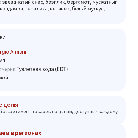
 звездчатый анис, базилик, бергамот, мускатный
кардамон, гвоздика, ветивер, белый мускус,
ки
rgio Armani
мл
Туалетная вода (EDT)
юмерии:
кой
е цены
 ассортимент товаров по ценам, доступных каждому.
аем в регионах