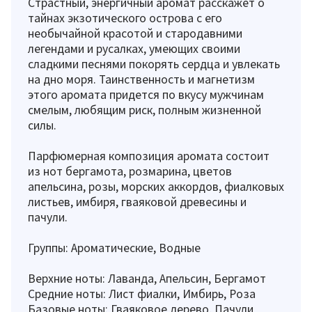
Страстный, энергичный аромат расскажет о
тайнах экзотического острова с его
необычайной красотой и стародавними
легендами и русалках, умеющих своими
сладкими песнями покорять сердца и увлекать
на дно моря. Таинственность и магнетизм
этого аромата придется по вкусу мужчинам
смелым, любящим риск, полным жизненной
силы.
Парфюмерная композиция аромата состоит
из нот бергамота, розмарина, цветов
апельсина, розы, морских аккордов, фиалковых
листьев, имбиря, гваяковой древесины и
пачули.
Группы: Ароматические, Водные
Верхние ноты: Лаванда, Апельсин, Бергамот
Средние ноты: Лист фиалки, Имбирь, Роза
Базовые ноты: Гваяковое дерево, Пачули