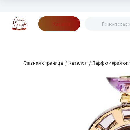
Каталог
Бренды
Акции
Блог
О нас
Доставка
Оплата
Конт
Главная страница
/
Каталог
/
Парфюмерия опт