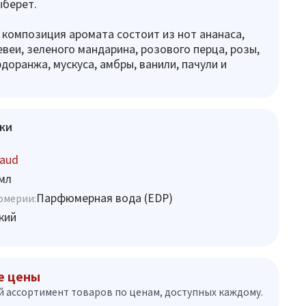
ыберет.
омпозиция аромата состоит из нот ананаса,
евеи, зеленого мандарина, розового перца, розы,
доранжа, мускуса, амбры, ванили, пачули и
ки
raud
мл
Парфюмерная вода (EDP)
юмерии:
кий
е цены
 ассортимент товаров по ценам, доступных каждому.