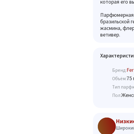
которая его в
Парфюмерная к
бразильской г
жасмина, флер
ветивер.
Характеристи
Fe
Бренд:
75 
Объём:
Тип парф
Женс
Пол:
Низки
Широкий