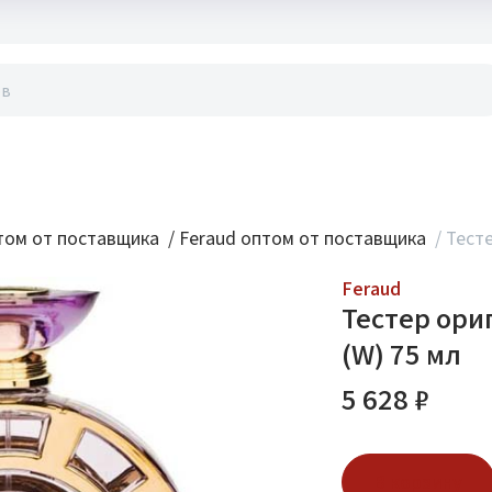
акты
ом от поставщика
/
Feraud оптом от поставщика
/
Тесте
Feraud
Тестер ори
(W) 75 мл
5 628 ₽
В корзину