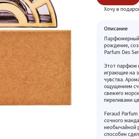
Хочу в подаро
Описание
Парфюмерный 
рождение, соз
Parfum Des Sen
Этот парфюм н
играющие на 
чувства. Аром
ощущением сч
свежего морск
переливами цв
Feraud Parfum
сочного манда
необычайной р
способен сдел