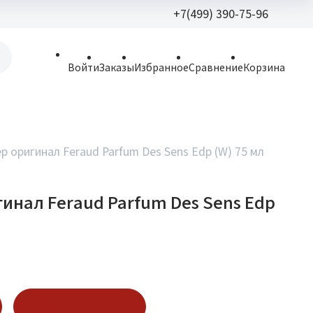
+7(499) 390-75-96
+7(499) 390-
Войти
Заказы
Избранное
Сравнение
Корзина
allparfume@mail.r
Пн - Вс: 9:30 - 21:3
109443, г. Москва,
р оригинал Feraud Parfum Des Sens Edp (W) 75 мл
Волгоградский пр.,
гинал Feraud Parfum Des Sens Edp
Купить в 1 клик