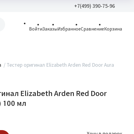
+7(499) 390-75-96
+7(499) 390-
Войти
Заказы
Избранное
Сравнение
Корзина
allparfume@mail.r
Пн - Вс: 9:30 - 21:3
109443, г. Москва,
а
/
Тестер оригинал Elizabeth Arden Red Door Aura
Волгоградский пр.,
инал Elizabeth Arden Red Door
) 100 мл
Хочу в подарок