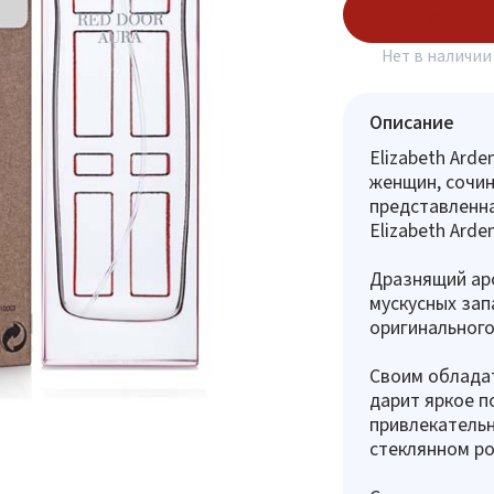
Подписаться
Нет в наличии
Описание
Elizabeth Arde
женщин, сочин
представленна
Elizabeth Arden
Дразнящий аро
мускусных зап
оригинального
Своим обладат
дарит яркое п
привлекательн
стеклянном ро