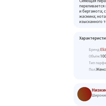
Сияющая пирам
переливается 
и бергамота; 
жасмина; нота
изысканного т
Характеристи
Eli
Бренд:
10
Объём:
Тип парф
Женс
Пол:
Низки
Широкий