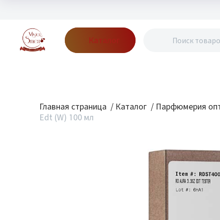
Каталог
Бренды
Акции
Блог
О нас
Доставка
Оплата
Конт
Главная страница
/
Каталог
/
Парфюмерия опт
Edt (W) 100 мл