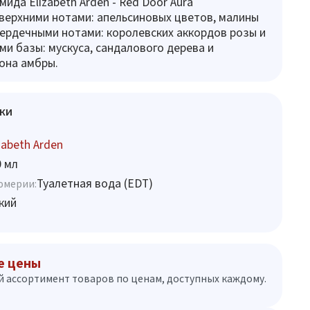
ида Elizabeth Arden - Red Door Aura
верхними нотами: апельсиновых цветов, малины
сердечными нотами: королевских аккордов розы и
ми базы: мускуса, сандалового дерева и
она амбры.
ки
zabeth Arden
0 мл
Туалетная вода (EDT)
юмерии:
кий
е цены
 ассортимент товаров по ценам, доступных каждому.