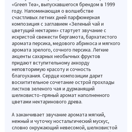
«Green Tea», выпускавшегося брендом в 1999
году. Напоминающая о волшебстве
счастливых летних дней парфюмерная
композиция с заглавием «Зеленый чай и
цветущий нектарин» стартует звучание с
искристой свежести бергамота, бархатистого
аромата персика, медового абрикоса и мягкого
аромата зрелого, сочного персика. Легкие
акценты сахарных необычных фруктов
придают вступительному аккорду
неповторимую красоту и сочность
благоухания. Сердце композиции дарит
восхитительное сочетание острой прохлады
листков зеленого чая и дурманящий
шелковисто–пряный аромат наполненного
цветами нектаринового древа.
А заканчивает звучание аромата мягкий,
нежный и чуточку ностальгический мускус,
словно окружающий невесомой, шелковистой