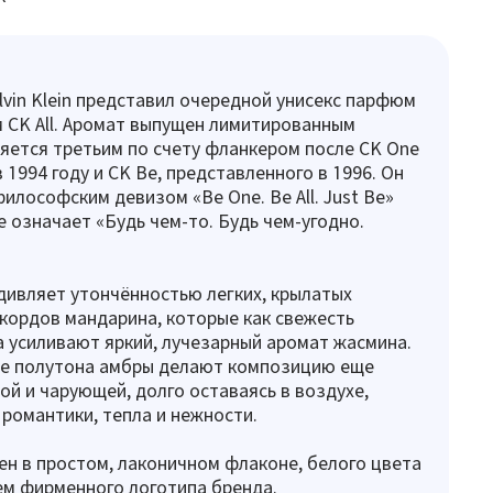
alvin Klein представил очередной унисекс парфюм
 CK All. Аромат выпущен лимитированным
яется третьим по счету фланкером после CK One
 1994 году и CK Be, представленного в 1996. Он
илософским девизом «Be One. Be All. Just Be»
е означает «Будь чем-то. Будь чем-угодно.
ивляет утончённостью легких, крылатых
кордов мандарина, которые как свежесть
а усиливают яркий, лучезарный аромат жасмина.
ие полутона амбры делают композицию еще
ой и чарующей, долго оставаясь в воздухе,
 романтики, тепла и нежности.
н в простом, лаконичном флаконе, белого цвета
м фирменного логотипа бренда.