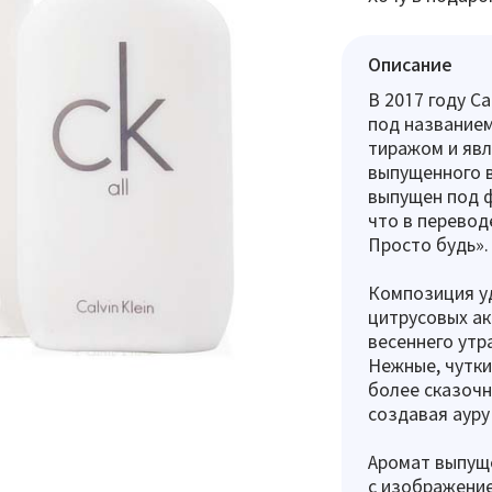
Описание
В 2017 году C
под названием
тиражом и явл
выпущенного в
выпущен под ф
что в перевод
Просто будь».
Композиция уд
цитрусовых ак
весеннего утр
Нежные, чутк
более сказочн
создавая ауру
Аромат выпуще
с изображение