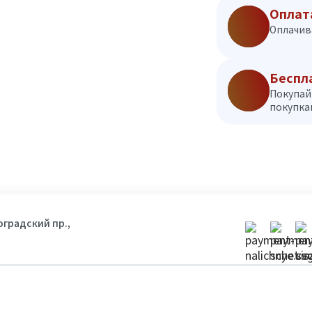
Оплат
Оплачив
Беспл
Покупай
покупкам
гоградский пр.,