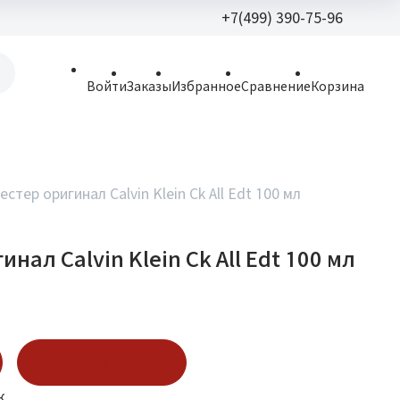
+7(499) 390-75-96
+7(499) 390-
Войти
Заказы
Избранное
Сравнение
Корзина
allparfume@mail.r
Пн - Вс: 9:30 - 21:3
109443, г. Москва,
естер оригинал Calvin Klein Ck All Edt 100 мл
Волгоградский пр.,
инал Calvin Klein Ck All Edt 100 мл
Купить в 1 клик
к