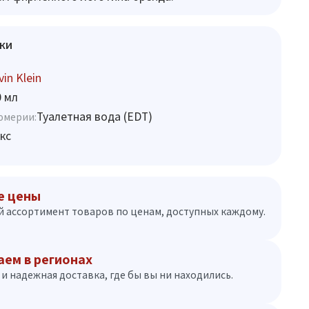
ки
vin Klein
0 мл
Туалетная вода (EDT)
юмерии:
кс
е цены
 ассортимент товаров по ценам, доступных каждому.
аем в регионах
и надежная доставка, где бы вы ни находились.