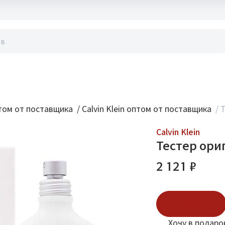
акты
ом от поставщика
/
Calvin Klein оптом от поставщика
/
Т
Calvin Klein
Тестер ориг
2 121 ₽
В корзину
Хочу в подаро