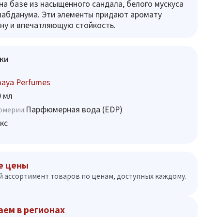
на базе из насыщенного сандала, белого мускуса
лабданума. Эти элементы придают аромату
ину и впечатляющую стойкость.
ки
maya Perfumes
0 мл
Парфюмерная вода (EDP)
юмерии:
кс
е цены
 ассортимент товаров по ценам, доступных каждому.
аем в регионах