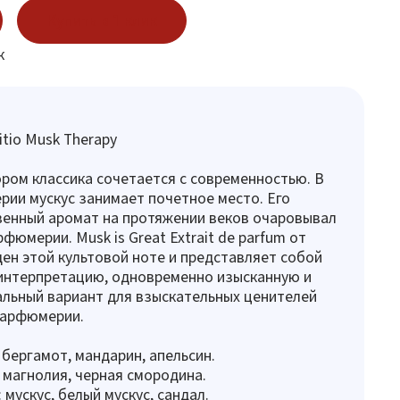
Купить в 1 клик
к
itio Musk Therapy
ором классика сочетается с современностью. В
ии мускус занимает почетное место. Его
венный аромат на протяжении веков очаровывал
фюмерии. Musk is Great Extrait de parfum от
ен этой культовой ноте и представляет собой
интерпретацию, одновременно изысканную и
альный вариант для взыскательных ценителей
парфюмерии.
 бергамот, мандарин, апельсин.
 магнолия, черная смородина.
мускус, белый мускус, сандал.