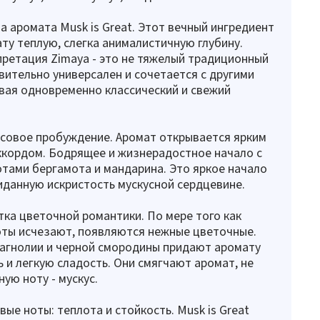
ва аромата Musk is Great. Этот вечный ингредиент
ту теплую, слегка анималистичную глубину.
ретация Zimaya - это не тяжелый традиционный
ивительно универсален и сочетается с другими
вая одновременно классический и свежий
совое пробуждение. Аромат открывается ярким
ккордом. Бодрящее и жизнерадостное начало с
тами бергамота и мандарина. Это яркое начало
данную искристость мускусной сердцевине.
тка цветочной романтики. По мере того как
оты исчезают, появляются нежные цветочные.
агнолии и черной смородины придают аромату
 и легкую сладость. Они смягчают аромат, не
ую ноту - мускус.
вые ноты: теплота и стойкость. Musk is Great