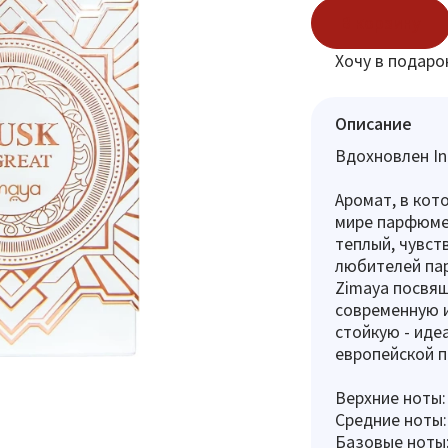
В корзину
Хочу в подаро
Описание
Вдохновлен In
Аромат, в кот
мире парфюмер
теплый, чувст
любителей пар
Zimaya посвящ
современную 
стойкую - иде
европейской 
Верхние ноты:
Средние ноты:
Базовые ноты: 