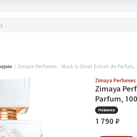
акты
мерии
/
Zimaya Perfumes - Musk Is Great Extrait de Parfum, 
Zimaya Perfumes
Zimaya Perf
Parfum, 100
Новинка
1 790 ₽