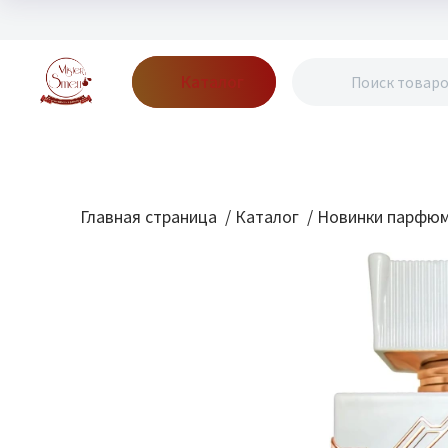
Каталог
Бренды
Акции
Блог
О нас
Доставка
Оплата
Конт
Главная страница
/
Каталог
/
Новинки парфю