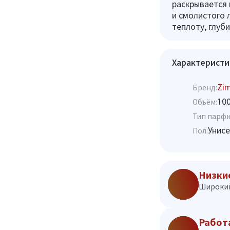
раскрывается 
и смолистого 
теплоту, глуб
Характеристи
Zi
Бренд:
10
Объём:
Тип парф
Унисе
Пол:
Низки
Широкий
Работ