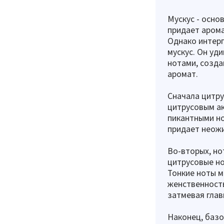
Мускус - осно
придает арома
Однако интерп
мускус. Он уд
нотами, созда
аромат.
Сначала цитру
цитрусовым а
пикантными но
придает неожи
Во-вторых, но
цитрусовые н
Тонкие ноты м
женственность
затмевая главн
Наконец, базо