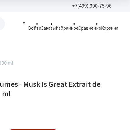
+7(499) 390-75-96
+7(499) 390-
Войти
Заказы
Избранное
Сравнение
Корзина
allparfume@mail.r
Пн - Вс: 9:30 - 21:3
109443, г. Москва,
100 ml
Волгоградский пр.,
umes - Musk Is Great Extrait de
 ml