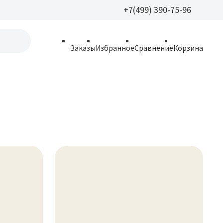
+7(499) 390-75-96
+7(499) 390-
Заказы
Избранное
Сравнение
Корзина
allparfume@mail.r
Пн - Вс: 9:30 - 21:3
109443, г. Москва,
Волгоградский пр.,