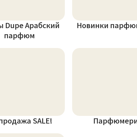
ы Dupe Арабский
Новинки парфю
парфюм
продажа SALE!
Парфюмер