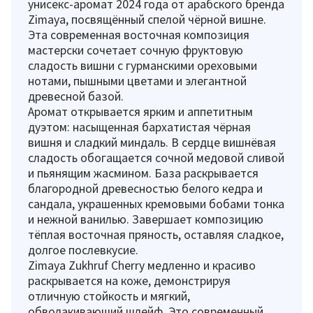
унисекс-аромат 2024 года от арабского бренда
Zimaya, посвящённый спелой чёрной вишне.
Эта современная восточная композиция
мастерски сочетает сочную фруктовую
сладость вишни с гурманскими ореховыми
нотами, пышными цветами и элегантной
древесной базой.
Аромат открывается ярким и аппетитным
дуэтом: насыщенная бархатистая чёрная
вишня и сладкий миндаль. В сердце вишнёвая
сладость обогащается сочной медовой сливой
и пьянящим жасмином. База раскрывается
благородной древесностью белого кедра и
сандала, украшенных кремовыми бобами тонка
и нежной ванилью. Завершает композицию
тёплая восточная пряность, оставляя сладкое,
долгое послевкусие.
Zimaya Zukhruf Cherry медленно и красиво
раскрывается на коже, демонстрируя
отличную стойкость и мягкий,
обволакивающий шлейф. Это современный