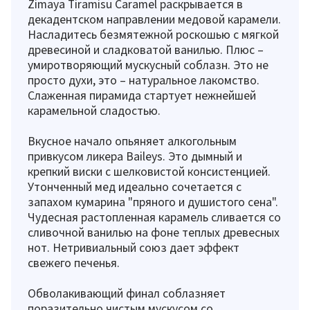
Zimaya Tiramisu Caramel раскрывается в
декадентском направлении медовой карамели.
Насладитесь безмятежной роскошью с мягкой
древесиной и сладковатой ванилью. Плюс –
умиротворяющий мускусный соблазн. Это не
просто духи, это – натуральное лакомство.
Слаженная пирамида стартует нежнейшей
карамельной сладостью.
Вкусное начало опьяняет алкогольным
привкусом ликера Baileys. Это дымный и
крепкий виски с шелковистой консистенцией.
Утонченный мед идеально сочетается с
запахом кумарина "пряного и душистого сена".
Чудесная растопленная карамель сливается со
сливочной ванилью на фоне теплых древесных
нот. Нетривиальный союз дает эффект
свежего печенья.
Обволакивающий финал соблазняет
поразительно чистым мускусом со