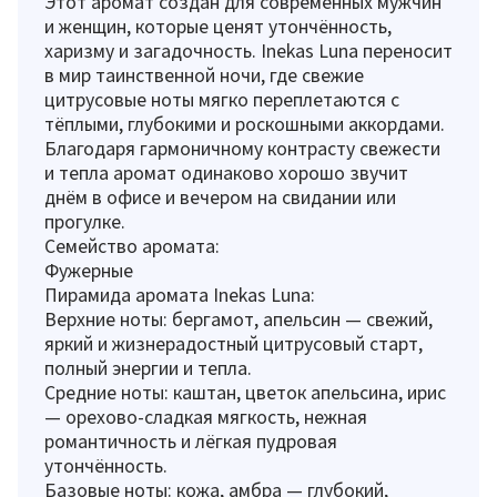
Этот аромат создан для современных мужчин
и женщин, которые ценят утончённость,
харизму и загадочность. Inekas Luna переносит
в мир таинственной ночи, где свежие
цитрусовые ноты мягко переплетаются с
тёплыми, глубокими и роскошными аккордами.
Благодаря гармоничному контрасту свежести
и тепла аромат одинаково хорошо звучит
днём в офисе и вечером на свидании или
прогулке.
Семейство аромата:
Фужерные
Пирамида аромата Inekas Luna:
Верхние ноты: бергамот, апельсин — свежий,
яркий и жизнерадостный цитрусовый старт,
полный энергии и тепла.
Средние ноты: каштан, цветок апельсина, ирис
— орехово-сладкая мягкость, нежная
романтичность и лёгкая пудровая
утончённость.
Базовые ноты: кожа, амбра — глубокий,