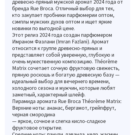
древесно-пряный мужской аромат 2024 года от
бренда Rue Broca. Отличный выбор для тех,
кто закупает пробники парфюмерии оптом,
сэмплы мужских духов оптом и ищет яркие
новинки по выгодной цене.
Этот релиз 2024 года создан парфюмером
Имраном Фазлани (Imran Fazlani). Аромат
относится к группе древесно-пряных и
представляет собой уверенную, глубокую и
очень мужественную композицию. Théorème
Matrix сочетает сочную фруктовую свежесть,
пряную роскошь и богатую древесную базу —
идеальный выбор для вечернего времени,
холодного сезона и мужчин, которые любят
заметный, характерный шлейф.
Пирамида аромата Rue Broca Théorème Matrix:
Верхние ноты: ананас, бергамот, грейпфрут,
черная смородина
— яркое, сочное и слегка кисло-сладкое
фруктовое открытие.
Средние ноты: пачули, лаванда, кедр, жасмин