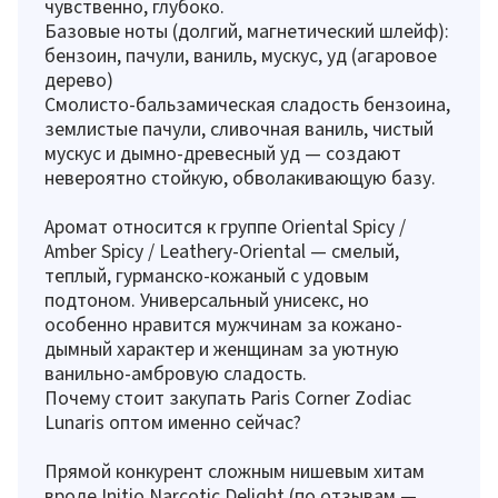
чувственно, глубоко.
Базовые ноты (долгий, магнетический шлейф):
бензоин, пачули, ваниль, мускус, уд (агаровое
дерево)
Смолисто-бальзамическая сладость бензоина,
землистые пачули, сливочная ваниль, чистый
мускус и дымно-древесный уд — создают
невероятно стойкую, обволакивающую базу.
Аромат относится к группе Oriental Spicy /
Amber Spicy / Leathery-Oriental — смелый,
теплый, гурманско-кожаный с удовым
подтоном. Универсальный унисекс, но
особенно нравится мужчинам за кожано-
дымный характер и женщинам за уютную
ванильно-амбровую сладость.
Почему стоит закупать Paris Corner Zodiac
Lunaris оптом именно сейчас?
Прямой конкурент сложным нишевым хитам
вроде Initio Narcotic Delight (по отзывам —