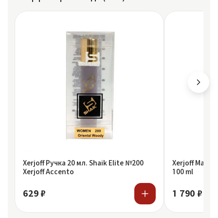
Xerjoff Ручка 20 мл. Shaik Elite №200
Xerjoff Maiso
Xerjoff Accento
100 ml
629 ₽
1 790 ₽