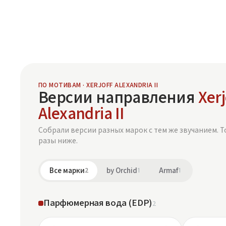
ПО МОТИВАМ · XERJOFF ALEXANDRIA II
Версии направления
Xerj
Alexandria II
Собрали версии разных марок с тем же звучанием. Т
разы ниже.
Все марки
2
by Orchid
1
Armaf
1
Парфюмерная вода (EDP)
2