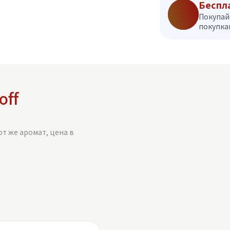
Беспл
Покупай
покупкам
off
от же аромат, цена в