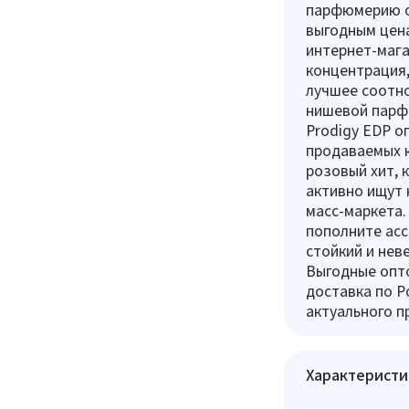
парфюмерию оп
выгодным цена
интернет-мага
концентрация,
лучшее соотно
нишевой парф
Prodigy EDP о
продаваемых к
розовый хит, к
активно ищут к
масс-маркета.
пополните асс
стойкий и нев
Выгодные опто
доставка по Р
актуального п
Характеристи