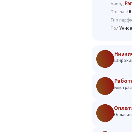
Par
Бренд:
10
Объём:
Тип парф
Унисе
Пол:
Низки
Широкий
Работ
Быстрая 
Оплат
Оплачив