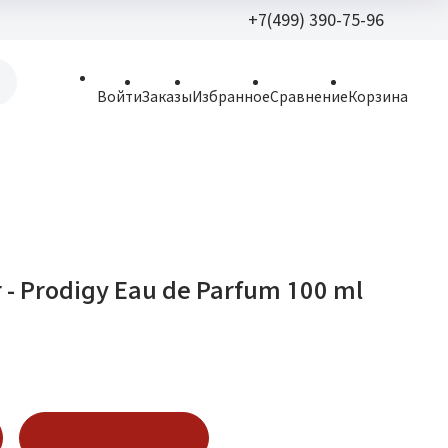
+7(499) 390-75-96
+7(499) 390-
Войти
Заказы
Избранное
Сравнение
Корзина
allparfume@mail.r
Пн - Вс: 9:30 - 21:3
109443, г. Москва,
Волгоградский пр.,
r - Prodigy Eau de Parfum 100 ml
Купить в 1 клик