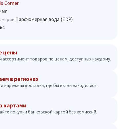
is Corner
0 мл
Парфюмерная вода (EDP)
юмерии:
кс
е цены
 ассортимент товаров по ценам, доступных каждому.
аем в регионах
и надежная доставка, где бы вы ни находились.
а картами
айте покупки банковской картой без комиссий.