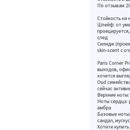
По отзывам 20
Стойкость на 
Шлейф: от ум
проецируется,
след
Силидж (проек
skin-scent с 
Paris Corner 
выходов, офис
хочется выгля
Oud семейство
сейчас активно
Верхние ноты:
Ноты сердца: 
амбра
Базовые ноты:
сандал, мускус
Хотите купить