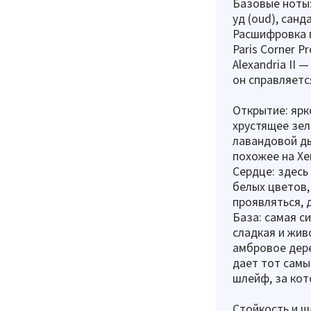
Базовые ноты:
уд (oud), санд
Расшифровка пр
Paris Corner 
Alexandria II 
он справляетс
Открытие: ярк
хрустящее зел
лавандовой ды
похожее на Xer
Сердце: здесь
белых цветов,
проявляться, 
База: самая с
сладкая и жив
амбровое дере
дает тот самы
шлейф, за кото
Стойкость и 