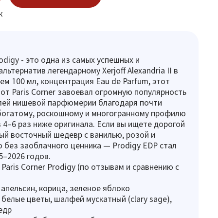
к
rodigy - это одна из самых успешных и
ьтернатив легендарному Xerjoff Alexandria II в
ъем 100 мл, концентрация Eau de Parfum, этот
 от Paris Corner завоевал огромную популярность
лей нишевой парфюмерии благодаря почти
богатому, роскошному и многогранному профилю
в 4–6 раз ниже оригинала. Если вы ищете дорогой
й восточный шедевр с ванилью, розой и
о без заоблачного ценника — Prodigy EDP стал
5–2026 годов.
Paris Corner Prodigy (по отзывам и сравнению с
 апельсин, корица, зеленое яблоко
 белые цветы, шалфей мускатный (clary sage),
едр