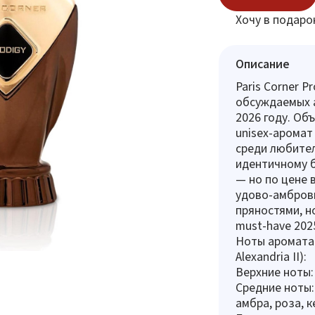
Хочу в подаро
Описание
Paris Corner P
обсуждаемых ал
2026 году. Об
unisex-аромат
среди любите
идентичному 
— но по цене 
удово-амбровы
пряностями, н
must-have 202
Ноты аромата 
Alexandria II):
Верхние ноты:
Средние ноты:
амбра, роза, к