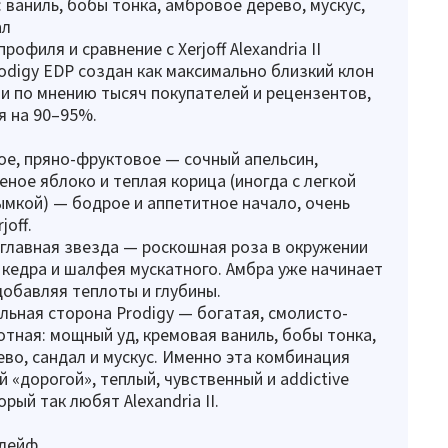
 ваниль, бобы тонка, амбровое дерево, мускус,
ал
офиля и сравнение с Xerjoff Alexandria II
Prodigy EDP создан как максимально близкий клон
— и по мнению тысяч покупателей и рецензентов,
я на 90–95%.
ое, пряно-фруктовое — сочный апельсин,
еное яблоко и теплая корица (иногда с легкой
мкой) — бодрое и аппетитное начало, очень
joff.
 главная звезда — роскошная роза в окружении
 кедра и шалфея мускатного. Амбра уже начинает
добавляя теплоты и глубины.
ильная сторона Prodigy — богатая, смолисто-
отная: мощный уд, кремовая ваниль, бобы тонка,
во, сандал и мускус. Именно эта комбинация
й «дорогой», теплый, чувственный и addictive
рый так любят Alexandria II.
шлейф