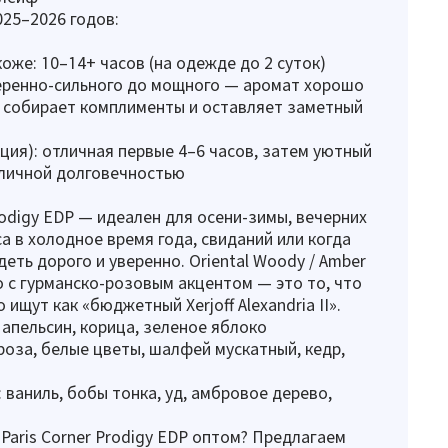
25–2026 годов:
коже: 10–14+ часов (на одежде до 2 суток)
еренно-сильного до мощного — аромат хорошо
 собирает комплименты и оставляет заметный
ция): отличная первые 4–6 часов, затем уютный
отличной долговечностью
Prodigy EDP — идеален для осени-зимы, вечерних
а в холодное время года, свиданий или когда
деть дорого и уверенно. Oriental Woody / Amber
 с гурманско-розовым акцентом — это то, что
 ищут как «бюджетный Xerjoff Alexandria II».
 апельсин, корица, зеленое яблоко
роза, белые цветы, шалфей мускатный, кедр,
 ваниль, бобы тонка, уд, амбровое дерево,
 Paris Corner Prodigy EDP оптом? Предлагаем