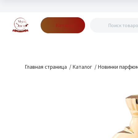
Каталог
Бренды
Акции
Блог
О нас
Доставка
Оплата
Конт
Главная страница
/
Каталог
/
Новинки парфю