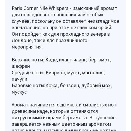
Paris Corner Nile Whispers - изысканный аромат
для повседневного ношения или особых
случаев, поскольку он оставляет неизгладимое
впечатление, но при этом не слишком яркий.
Он подойдет как для прохладного вечера в
Лондоне, так и для праздничного
мероприятия.
Верхние ноты: Каде, иланг-иланг, бергамот,
шафран
Средние ноты: Киприол, мугет, магнолия,
пачули
Базовые ноты:Кожа, бензоин, дубовый мох,
мускус
Аромат начинается с дымных и смолистых нот
древесины каде, которые оттеняются
цитрусовыми искрами бергамота. Вступление
завершается нежным цветочным ароматом
иланг-иланга и насыщенными пряными нотами