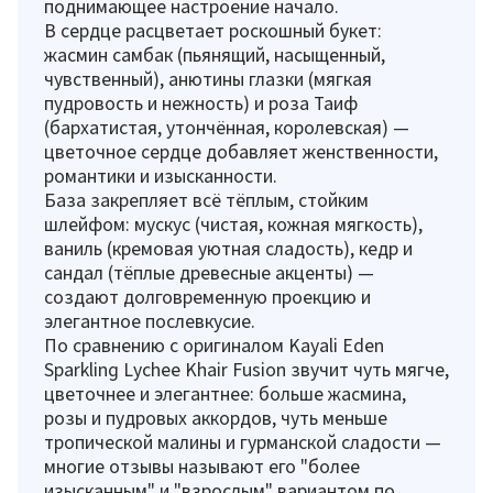
поднимающее настроение начало.
В сердце расцветает роскошный букет:
жасмин самбак (пьянящий, насыщенный,
чувственный), анютины глазки (мягкая
пудровость и нежность) и роза Таиф
(бархатистая, утончённая, королевская) —
цветочное сердце добавляет женственности,
романтики и изысканности.
База закрепляет всё тёплым, стойким
шлейфом: мускус (чистая, кожная мягкость),
ваниль (кремовая уютная сладость), кедр и
сандал (тёплые древесные акценты) —
создают долговременную проекцию и
элегантное послевкусие.
По сравнению с оригиналом Kayali Eden
Sparkling Lychee Khair Fusion звучит чуть мягче,
цветочнее и элегантнее: больше жасмина,
розы и пудровых аккордов, чуть меньше
тропической малины и гурманской сладости —
многие отзывы называют его "более
изысканным" и "взрослым" вариантом по