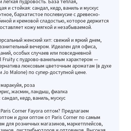
и легкая пудровость. База теплая,
я и стойкая: сандал, кедр, ваниль и мускус
ное, бархатистое послевкусие с древесно-
биной и кремовой сладостью, которое держится
 оставляет кожу мягкой и незабываемой.
ерсальный женский хит: свежий и яркий днем,
азнительный вечером. Идеален для офиса,
даний, особых случаев или повседневной
al Fruity с пудрово-ванильным характером —
ернатива люксовым цветочным ароматам (в духе
ли Jo Malone) по супер-доступной цене.
 маракуйя, роза
ирис, жасмин, ландыш, фиалка
сандал, кедр, ваниль, мускус
 Paris Corner Fayora оптом? Предлагаем
том и духи оптом от Paris Corner по самым
м для розничных магазинов, маркетплейсов,
зинов, дистрибьюторов и оптовиков. Высокая