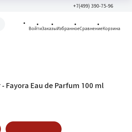
+7(499) 390-75-96
+7(499) 390-
Войти
Заказы
Избранное
Сравнение
Корзина
allparfume@mail.r
Пн - Вс: 9:30 - 21:3
109443, г. Москва,
Волгоградский пр.,
r - Fayora Eau de Parfum 100 ml
Купить в 1 клик