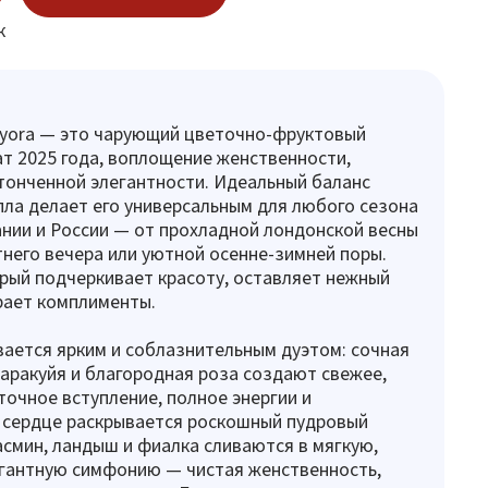
к
Fayora — это чарующий цветочно-фруктовый
т 2025 года, воплощение женственности,
тонченной элегантности. Идеальный баланс
пла делает его универсальным для любого сезона
нии и России — от прохладной лондонской весны
тнего вечера или уютной осенне-зимней поры.
ый подчеркивает красоту, оставляет нежный
рает комплименты.
ается ярким и соблазнительным дуэтом: сочная
аракуйя и благородная роза создают свежее,
очное вступление, полное энергии и
 сердце раскрывается роскошный пудровый
жасмин, ландыш и фиалка сливаются в мягкую,
егантную симфонию — чистая женственность,