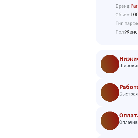
Par
Бренд:
10
Объём:
Тип парф
Женс
Пол:
Низки
Широкий
Работ
Быстрая 
Оплат
Оплачив