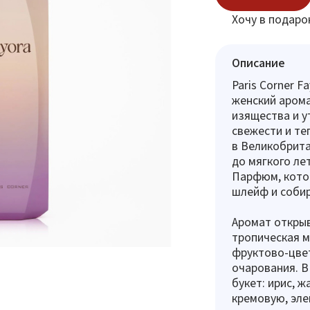
Хочу в подаро
Описание
Paris Corner 
женский арома
изящества и у
свежести и те
в Великобрита
до мягкого ле
Парфюм, котор
шлейф и соби
Аромат открыв
тропическая м
фруктово-цвет
очарования. В
букет: ирис, 
кремовую, эл