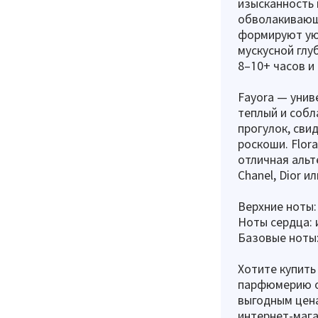
изысканность 
обволакивающа
формируют уют
мускусной глу
8–10+ часов и
Fayora — унив
теплый и собл
прогулок, сви
роскоши. Flor
отличная альт
Chanel, Dior и
Верхние ноты:
Ноты сердца: 
Базовые ноты: 
Хотите купить
парфюмерию оп
выгодным цена
интернет-мага