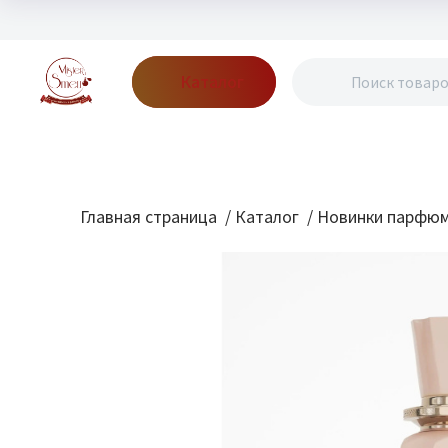
Каталог
Бренды
Акции
Блог
О нас
Доставка
Оплата
Конт
Главная страница
/
Каталог
/
Новинки парфю