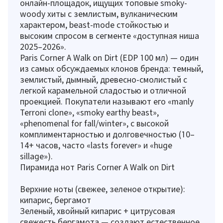
онлайн-площадок, ищущих топовые smoky-
woody хиты с землистым, вулканическим
характером, beast-mode стойкостью и
высоким спросом в сегменте «доступная ниша
2025–2026».
Paris Corner A Walk on Dirt (EDP 100 мл) — один
из самых обсуждаемых клонов бренда: темный,
землистый, дымный, древесно-смолистый с
легкой карамельной сладостью и отличной
проекцией. Покупатели называют его «manly
Terroni clone», «smoky earthy beast»,
«phenomenal for fall/winter», с высокой
комплиментарностью и долговечностью (10–
14+ часов, часто «lasts forever» и «huge
sillage»).
Пирамида нот Paris Corner A Walk on Dirt
Верхние ноты (свежее, зеленое открытие):
кипарис, бергамот
Зеленый, хвойный кипарис + цитрусовая
свежесть бергамота — создают естественное,