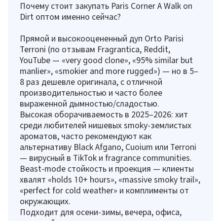
Почему стоит закупать Paris Corner A Walk on
Dirt оптом именно сейчас?
Прямой и высокооцененный дуп Orto Parisi
Terroni (по отзывам Fragrantica, Reddit,
YouTube — «very good clone», «95% similar but
manlier», «smokier and more rugged») — но в 5–
8 раз дешевле оригинала, с отличной
производительностью и часто более
выраженной дымностью/сладостью.
Высокая оборачиваемость в 2025–2026: хит
среди любителей нишевых smoky-землистых
ароматов, часто рекомендуют как
альтернативу Black Afgano, Cuoium или Terroni
— вирусный в TikTok и fragrance communities.
Beast-mode стойкость и проекция — клиенты
хвалят «holds 10+ hours», «massive smoky trail»,
«perfect for cold weather» и комплименты от
окружающих.
Подходит для осени-зимы, вечера, офиса,