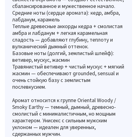
сбалансированное и мужественное начало.
Средние ноты (сердце аромата): кедр, амбра,
лабданум, карамель
Теплые древесные аккорды кедра + смолистая
амбра и лабданум + легкая карамельная
сладость — добавляют глубину, теплоту и
вулканический дымный оттенок.
Базовые ноты (долгий, землистый шлейф):
ветивер, мускус, жасмин
Травянистый ветивер + чистый мускус + мягкий
жасмин — обеспечивают grounded, sensual и
очень стойкую базу с землистым
послевкусием.
Аромат относится к группе Oriental Woody /
Smoky Earthy — темный, дымный, древесно-
смолистый с минималистичным, но мощным
характером. Унисекс с сильным мужским
уклоном — идеален для уверенных,
сдержанных мужчин.