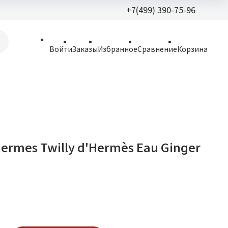
+7(499) 390-75-96
+7(499) 390-
Войти
Заказы
Избранное
Сравнение
Корзина
allparfume@mail.r
Пн - Вс: 9:30 - 21:3
109443, г. Москва,
Волгоградский пр.,
ermes Twilly d'Hermès Eau Ginger