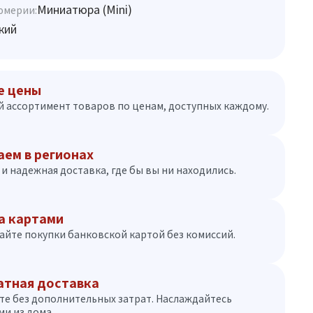
Миниатюра (Mini)
юмерии:
кий
е цены
 ассортимент товаров по ценам, доступных каждому.
аем в регионах
и надежная доставка, где бы вы ни находились.
а картами
айте покупки банковской картой без комиссий.
атная доставка
те без дополнительных затрат. Наслаждайтесь
и из дома.