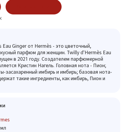
Купить в 1 клик
к
s Eau Ginger от Hermès - это цветочный,
скусный парфюм для женщин. Twilly d'Hermès Eau
пущен в 2021 году. Создателем парфюмерной
ляется Кристин Нагель. Головная нота - Пион;
ы-засахаренный имбирь и имбирь; базовая нота-
держат такие ингредиенты, как имбирь, Пион и
ки
rmes
 мл