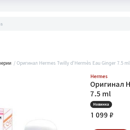
акты
мерии
/
Оригинал Hermes Twilly d'Hermès Eau Ginger 7.5 ml
Hermes
Оригинал H
7.5 ml
Новинка
1 099 ₽