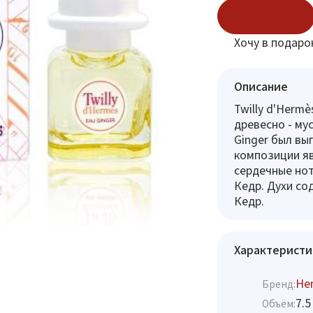
В корзину
Хочу в подаро
Описание
Twilly d'Hermè
древесно - му
Ginger был вы
композиции яв
сердечные нот
Кедр. Духи со
Кедр.
Характеристи
He
Бренд:
7.5
Объём: