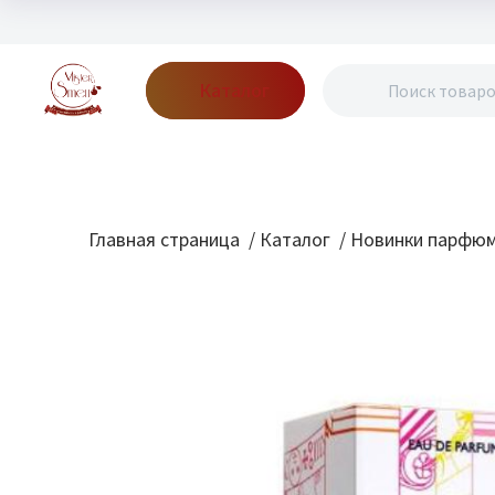
Каталог
Бренды
Акции
Блог
О нас
Доставка
Оплата
Конт
Главная страница
/
Каталог
/
Новинки парфю