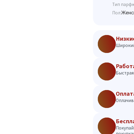
Тип парф
Женс
Пол:
Низки
Широкий
Работ
Быстрая 
Оплат
Оплачив
Беспл
Покупай
покупкам