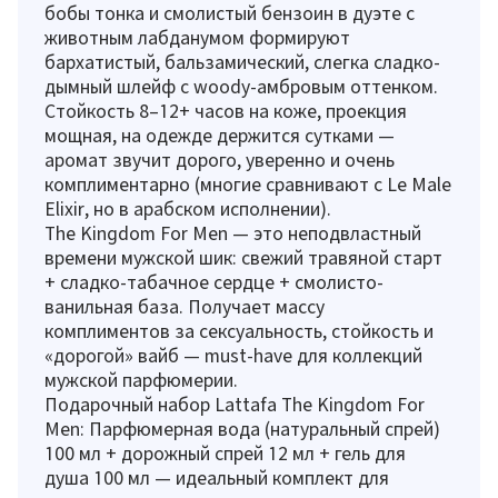
бобы тонка и смолистый бензоин в дуэте с
животным лабданумом формируют
бархатистый, бальзамический, слегка сладко-
дымный шлейф с woody-амбровым оттенком.
Стойкость 8–12+ часов на коже, проекция
мощная, на одежде держится сутками —
аромат звучит дорого, уверенно и очень
комплиментарно (многие сравнивают с Le Male
Elixir, но в арабском исполнении).
The Kingdom For Men — это неподвластный
времени мужской шик: свежий травяной старт
+ сладко-табачное сердце + смолисто-
ванильная база. Получает массу
комплиментов за сексуальность, стойкость и
«дорогой» вайб — must-have для коллекций
мужской парфюмерии.
Подарочный набор Lattafa The Kingdom For
Men: Парфюмерная вода (натуральный спрей)
100 мл + дорожный спрей 12 мл + гель для
душа 100 мл — идеальный комплект для