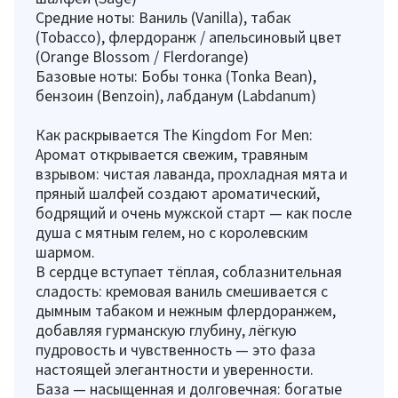
Средние ноты: Ваниль (Vanilla), табак
(Tobacco), флердоранж / апельсиновый цвет
(Orange Blossom / Flerdorange)
Базовые ноты: Бобы тонка (Tonka Bean),
бензоин (Benzoin), лабданум (Labdanum)
Как раскрывается The Kingdom For Men:
Аромат открывается свежим, травяным
взрывом: чистая лаванда, прохладная мята и
пряный шалфей создают ароматический,
бодрящий и очень мужской старт — как после
душа с мятным гелем, но с королевским
шармом.
В сердце вступает тёплая, соблазнительная
сладость: кремовая ваниль смешивается с
дымным табаком и нежным флердоранжем,
добавляя гурманскую глубину, лёгкую
пудровость и чувственность — это фаза
настоящей элегантности и уверенности.
База — насыщенная и долговечная: богатые