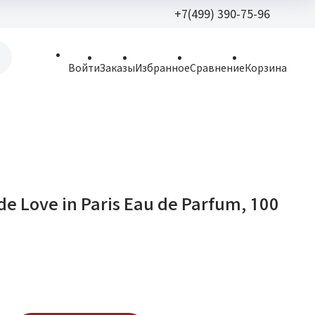
+7(499) 390-75-96
+7(499) 390-
Войти
Заказы
Избранное
Сравнение
Корзина
allparfume@mail.r
Пн - Вс: 9:30 - 21:3
109443, г. Москва,
Волгоградский пр.,
ide Love in Paris Eau de Parfum, 100