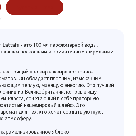
Купить в 1 клик
к
от Lattafa - это 100 мл парфюмерной воды,
ет вашим роскошным и романтичным фирменным
— настоящий шедевр в жанре восточно-
оматов. Он обладает плотным, изысканным
учающим теплую, манящую энергию. Это лучший
лонниц из Великобритании, которые ищут
ум-класса, сочетающий в себе приторную
архатистый кашемировый шлейф. Это
аромат для тех, кто хочет создать уютную,
ую атмосферу.
 карамелизированное яблоко