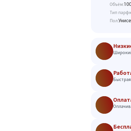
10
Объём:
Тип парф
Унисе
Пол:
Низки
Широкий
Работ
Быстрая 
Оплат
Оплачив
Беспл