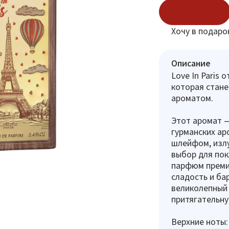
В корзину
Хочу в подаро
Описание
Love In Paris 
которая стан
ароматом.
Этот аромат 
гурманских ар
шлейфом, изл
выбор для пок
парфюм преми
сладость и б
великолепный 
притягательн
Верхние ноты: