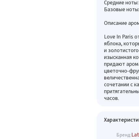
Средние ноты:
Базовые ноты:
Описание аром
Love In Paris
яблока, котор
и золотистого
изысканная ко
придают арома
цветочно-фру
величественна
сочетании с к
притягательны
часов.
Характеристи
Lat
Бренд: