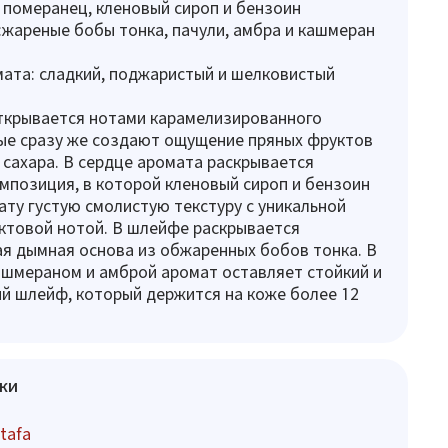
 померанец, кленовый сироп и бензоин
жареные бобы тонка, пачули, амбра и кашмеран
ата: сладкий, поджаристый и шелковистый
 открывается нотами карамелизированного
ые сразу же создают ощущение пряных фруктов
 сахара. В сердце аромата раскрывается
мпозиция, в которой кленовый сироп и бензоин
ту густую смолистую текстуру с уникальной
ктовой нотой. В шлейфе раскрывается
я дымная основа из обжаренных бобов тонка. В
ашмераном и амброй аромат оставляет стойкий и
й шлейф, который держится на коже более 12
ки
tafa