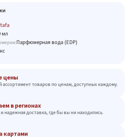
ки
tafa
0 мл
Парфюмерная вода (EDP)
юмерии:
кс
е цены
 ассортимент товаров по ценам, доступных каждому.
аем в регионах
и надежная доставка, где бы вы ни находились.
а картами