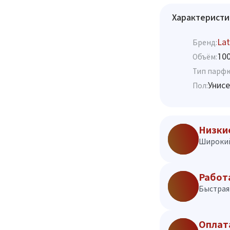
Характеристи
Lat
Бренд:
10
Объём:
Тип парф
Унисе
Пол:
Низки
Широкий
Работ
Быстрая 
Оплат