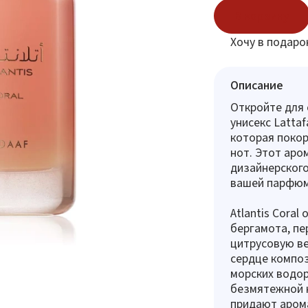
В корзину
Хочу в подаро
Описание
Откройте для
унисекс Lattaf
которая покор
нот. Этот аро
дизайнерского
вашей парфюм
Atlantis Cora
бергамота, пе
цитрусовую ве
сердце компо
морских водор
безмятежной к
придают арома