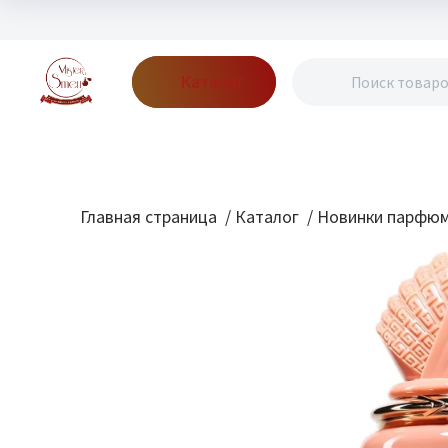
Каталог
Бренды
Акции
Блог
О нас
Доставка
Оплата
Конт
Главная страница
/
Каталог
/
Новинки парфю