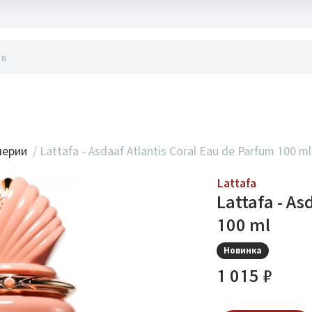
акты
мерии
/
Lattafa - Asdaaf Atlantis Coral Eau de Parfum 100 ml
Lattafa
Lattafa - As
100 ml
Новинка
1 015 ₽