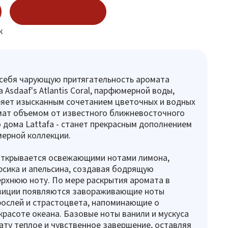
Купить в 1 клик
к
 себя чарующую притягательность аромата
a Asdaaf's Atlantis Coral, парфюмерной воды,
яет изысканным сочетанием цветочных и водных
мат объемом от известного ближневосточного
 дома Lattafa - станет прекрасным дополнением
ерной коллекции.
l открывается освежающими нотами лимона,
рсика и апельсина, создавая бодрящую
рхнюю ноту. По мере раскрытия аромата в
зиции появляются завораживающие ноты
ослей и страстоцвета, напоминающие о
расоте океана. Базовые ноты ванили и мускуса
ту теплое и чувственное завершение, оставляя