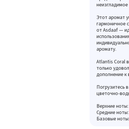
неизгладимое 
Этот аромат у
гармоничное с
от Asdaaf — и
использования
индивидуально
аромату.
Atlantis Coral
только удовол
дополнение к 
Погрузитесь в
цветочно-вод
Верхние ноты:
Средние ноты:
Базовые ноты: