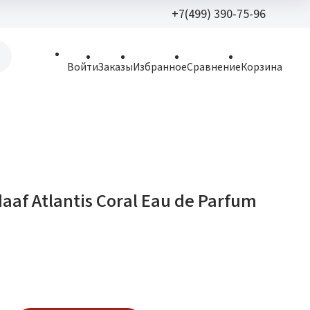
+7(499) 390-75-96
+7(499) 390-
Войти
Заказы
Избранное
Сравнение
Корзина
allparfume@mail.r
Пн - Вс: 9:30 - 21:3
109443, г. Москва,
Волгоградский пр.,
daaf Atlantis Coral Eau de Parfum