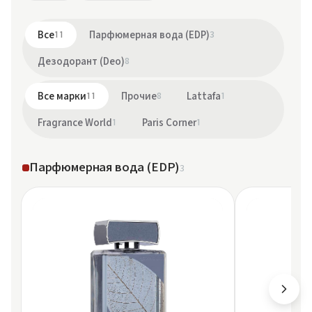
Все
11
Парфюмерная вода (EDP)
3
Дезодорант (Deo)
8
Все марки
11
Прочие
8
Lattafa
1
Fragrance World
1
Paris Corner
1
Парфюмерная вода (EDP)
3