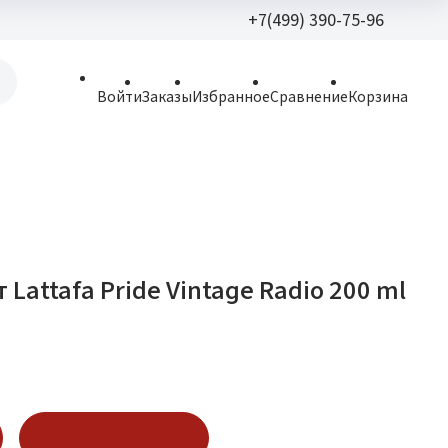
+7(499) 390-75-96
+7(499) 390-
Войти
Заказы
Избранное
Сравнение
Корзина
allparfume@mail.r
Пн - Вс: 9:30 - 21:3
109443, г. Москва,
Волгоградский пр.,
Lattafa Pride Vintage Radio 200 ml
Купить в 1 клик