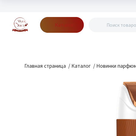
Каталог
Бренды
Акции
Блог
О нас
Доставка
Оплата
Конт
Главная страница
/
Каталог
/
Новинки парфю