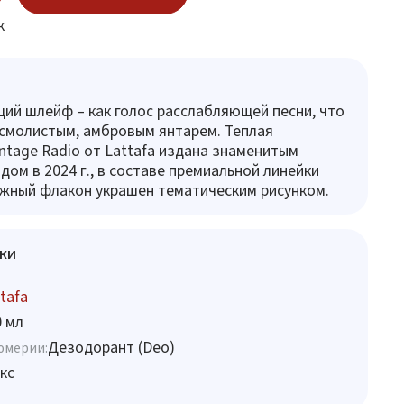
к
й шлейф – как голос расслабляющей песни, что
смолистым, амбровым янтарем. Теплая
ntage Radio от Lattafa издана знаменитым
дом в 2024 г., в составе премиальной линейки
ежный флакон украшен тематическим рисунком.
ки
tafa
0 мл
Дезодорант (Deo)
юмерии:
кс