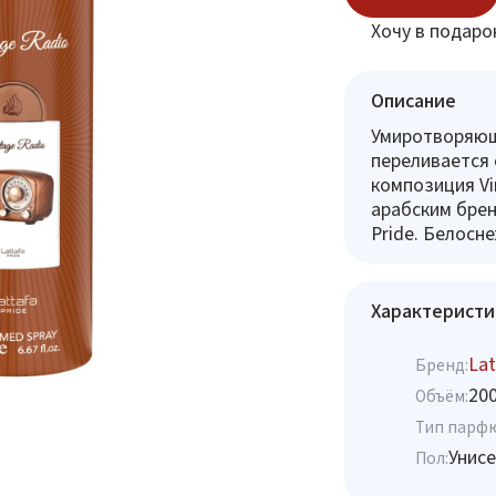
Хочу в подаро
Описание
Умиротворяющи
переливается 
композиция Vi
арабским брен
Pride. Белосн
Характеристи
Lat
Бренд:
20
Объём:
Тип парф
Унисе
Пол: