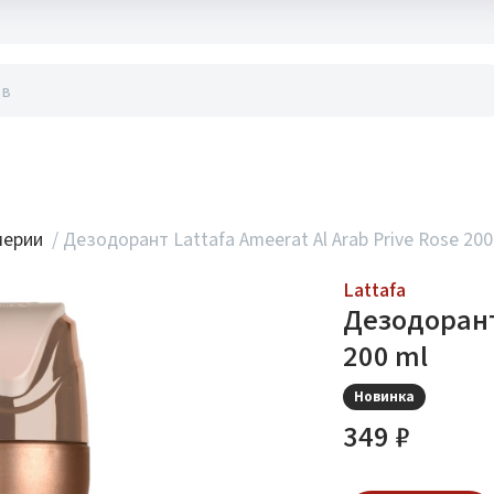
акты
мерии
/
Дезодорант Lattafa Ameerat Al Arab Prive Rose 200
Lattafa
Дезодорант 
200 ml
Новинка
349 ₽