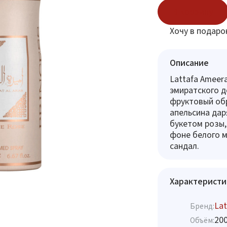
В корзину
Хочу в подаро
Описание
Lattafa Ameera
эмиратского д
фруктовый обр
апельсина дар
букетом розы,
фоне белого м
сандал.
Характеристи
Lat
Бренд:
20
Объём: