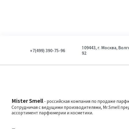
109443, г. Москва, Вол
+7(499) 390-75-96
92
Mister Smell
- российская компания по продаже парф
Сотрудничая с ведущими производителями, Mr.Smell пре
ассортимент парфюмерии и косметики.