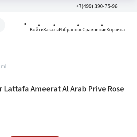
+7(499) 390-75-96
+7(499) 390-
Войти
Заказы
Избранное
Сравнение
Корзина
allparfume@mail.r
Пн - Вс: 9:30 - 21:3
109443, г. Москва,
 ml
Волгоградский пр.,
Lattafa Ameerat Al Arab Prive Rose