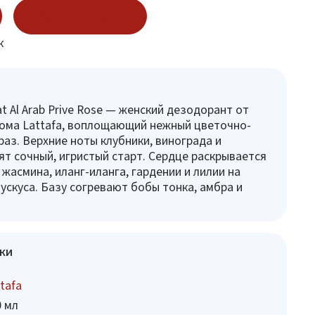
Купить в 1 клик
к
t Al Arab Prive Rose — женский дезодорант от
ома Lattafa, воплощающий нежный цветочно-
аз. Верхние ноты клубники, винограда и
ят сочный, игристый старт. Сердце раскрывается
 жасмина, иланг-иланга, гардении и лилии на
ускуса. Базу согревают бобы тонка, амбра и
ки
tafa
0 мл