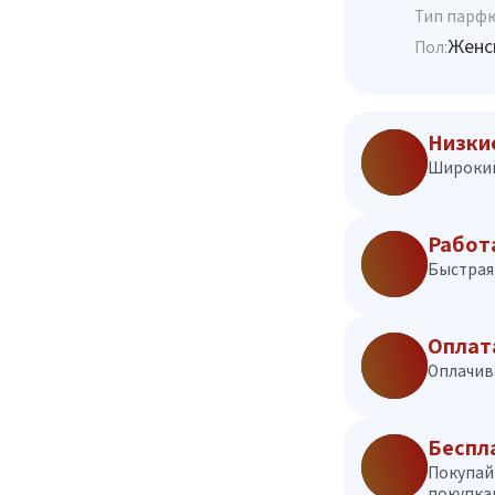
Тип парф
Женс
Пол:
Низки
Широкий
Работ
Быстрая 
Оплат
Оплачив
Беспл
Покупай
покупкам