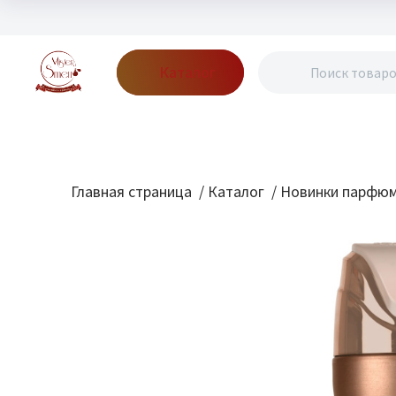
Каталог
Бренды
Акции
Блог
О нас
Доставка
Оплата
Конт
Главная страница
/
Каталог
/
Новинки парфю