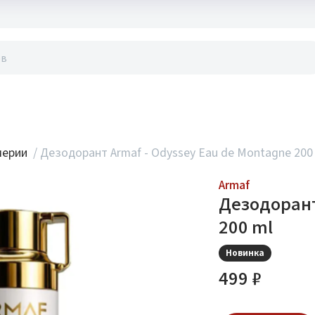
акты
мерии
/
Дезодорант Armaf - Odyssey Eau de Montagne 200
Armaf
Дезодорант
200 ml
Новинка
499 ₽