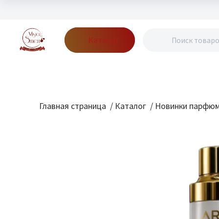
Каталог
Бренды
Акции
Блог
О нас
Доставка
Оплата
Конт
Главная страница
/
Каталог
/
Новинки парфю