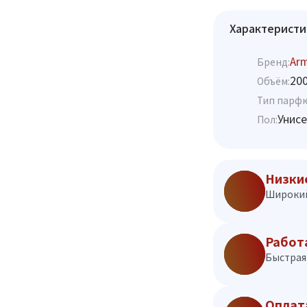
Характеристи
Ar
Бренд:
20
Объём:
Тип парф
Унисе
Пол:
Низки
Широкий
Работ
Быстрая 
Оплат