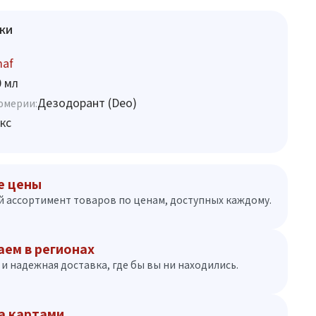
ки
maf
0 мл
Дезодорант (Deo)
юмерии:
кс
е цены
 ассортимент товаров по ценам, доступных каждому.
аем в регионах
и надежная доставка, где бы вы ни находились.
а картами