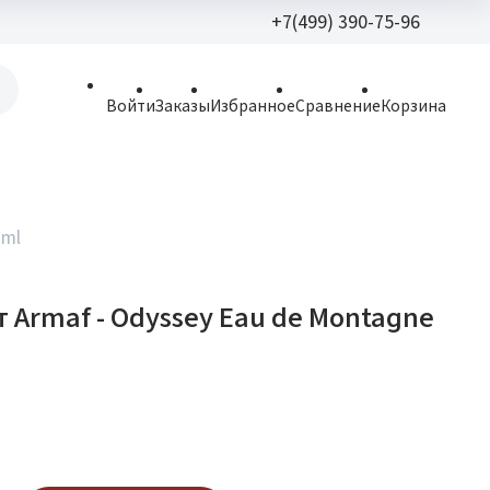
+7(499) 390-75-96
+7(499) 390-
Войти
Заказы
Избранное
Сравнение
Корзина
allparfume@mail.r
Пн - Вс: 9:30 - 21:3
109443, г. Москва,
 ml
Волгоградский пр.,
 Armaf - Odyssey Eau de Montagne