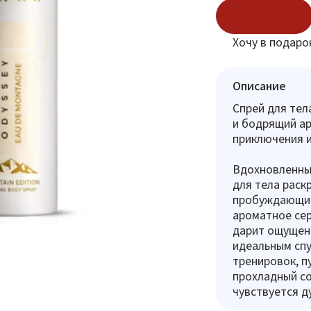
В корзину
Хочу в подаро
Описание
Спрей для те
и бодрящий ар
приключения и
Вдохновленный
для тела раск
пробуждающими
ароматное сер
дарит ощущени
идеальным спу
тренировок, п
прохладный со
чувствуется д