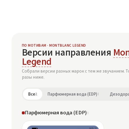
ПО МОТИВАМ · MONTBLANC LEGEND
Версии направления
Mon
Legend
Собрали версии разных марок с тем же звучанием. Т
разы ниже.
Все
2
Парфюмерная вода (EDP)
1
Дезодора
Парфюмерная вода (EDP)
1