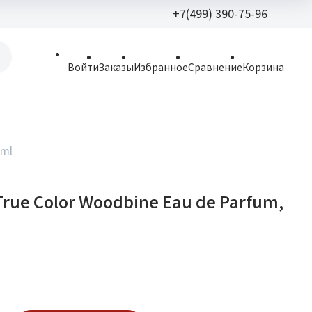
+7(499) 390-75-96
+7(499) 390-
Войти
Заказы
Избранное
Сравнение
Корзина
allparfume@mail.r
Пн - Вс: 9:30 - 21:3
109443, г. Москва,
 ml
Волгоградский пр.,
 True Color Woodbine Eau de Parfum,