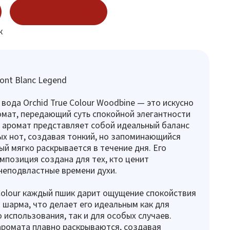
Купить в 1 клик
к
nt Blanc Legend
ода Orchid True Colour Woodbine — это искусно
мат, передающий суть спокойной элегантности
 аромат представляет собой идеальный баланс
ых нот, создавая тонкий, но запоминающийся
ый мягко раскрывается в течение дня. Его
мпозиция создана для тех, кто ценит
неподвластные времени духи.
 Colour каждый пшик дарит ощущение спокойствия
 шарма, что делает его идеальным как для
 использования, так и для особых случаев.
ромата плавно раскрываются, создавая