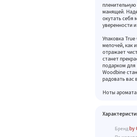
пленительную 
манящей. Наде
окутать себя
уверенности и
Упаковка True
мелочей, как 
отражает чист
станет прекра
подарком для 
Woodbine ста
радовать вас в
Ноты аромата:
Характеристи
by 
Бренд: