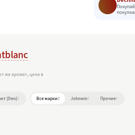
Покупай
покупкам
tblanc
от же аромат, цена в
нт (Deo)
1
Все марки
2
Johnwin
1
Прочие
1