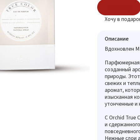
В корзину
Хочу в подаро
Описание
Вдохновлен Mo
Парфюмерная в
созданный аро
природы. Этот
свежих и тепл
аромат, котор
изысканная ко
утонченные и 
С Orchid True
и сдержанного
повседневного
Нежные слои а