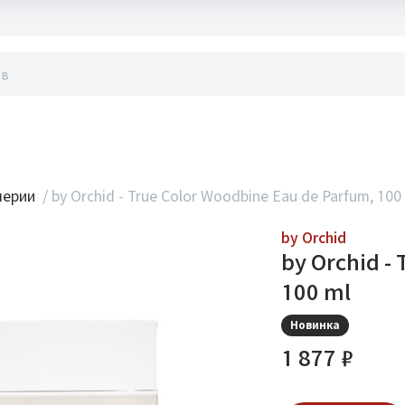
акты
мерии
/
by Orchid - True Color Woodbine Eau de Parfum, 100
by Orchid
by Orchid -
100 ml
Новинка
1 877 ₽