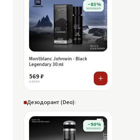
−83%
экономия
Montblanc Johnwin - Black
Legendary 30 ml
569 ₽
3 410 ₽
Дезодорант (Deo)
1
−90%
экономия