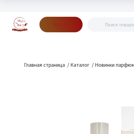
Каталог
Бренды
Акции
Блог
О нас
Доставка
Оплата
Конт
Главная страница
/
Каталог
/
Новинки парфю