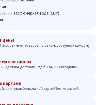
м бренда:
0 мл
Парфюмерная вода (EDP)
юмерии:
кс
е цены
 ассортимент товаров по ценам, доступных каждому.
аем в регионах
и надежная доставка, где бы вы ни находились.
а картами
айте покупки банковской картой без комиссий.
атная доставка