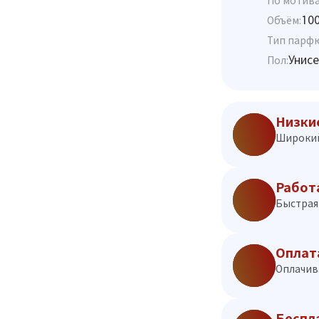
По мотива
10
Объём:
Тип парф
Унисе
Пол:
Низки
Широкий
Работ
Быстрая 
Оплат
Оплачив
Беспл