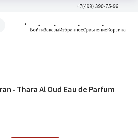
+7(499) 390-75-96
+7(499) 390-
Войти
Заказы
Избранное
Сравнение
Корзина
allparfume@mail.r
Пн - Вс: 9:30 - 21:3
109443, г. Москва,
Волгоградский пр.,
aran - Thara Al Oud Eau de Parfum