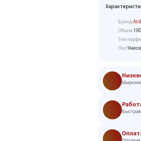
Характеристи
Ard
Бренд:
10
Объём:
Тип парф
Унисе
Пол:
Низки
Широкий
Работ
Быстрая 
Оплат
Оплачив