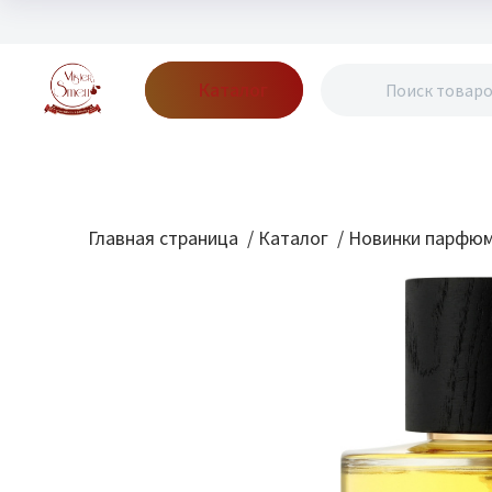
Каталог
Бренды
Акции
Блог
О нас
Доставка
Оплата
Конт
Главная страница
/
Каталог
/
Новинки парфю