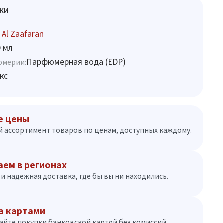
ки
 Al Zaafaran
0 мл
Парфюмерная вода (EDP)
юмерии:
кс
е цены
 ассортимент товаров по ценам, доступных каждому.
аем в регионах
и надежная доставка, где бы вы ни находились.
а картами
айте покупки банковской картой без комиссий.