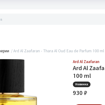
акты
мерии
/
Ard Al Zaafaran - Thara Al Oud Eau de Parfum 100 ml
Ard Al Zaafaran
Ard Al Zaaf
100 ml
Новинка
930 ₽