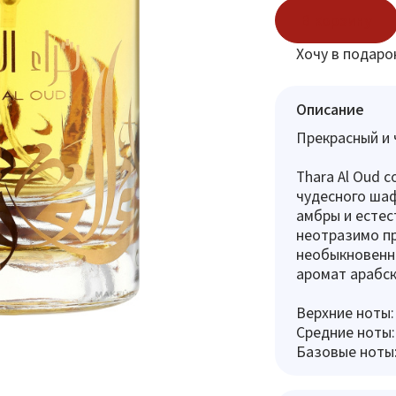
В корзину
Хочу в подаро
Описание
Прекрасный и 
Thara Al Oud 
чудесного шаф
амбры и естес
неотразимо пр
необыкновенн
аромат арабск
Верхние ноты:
Средние ноты:
Базовые ноты: