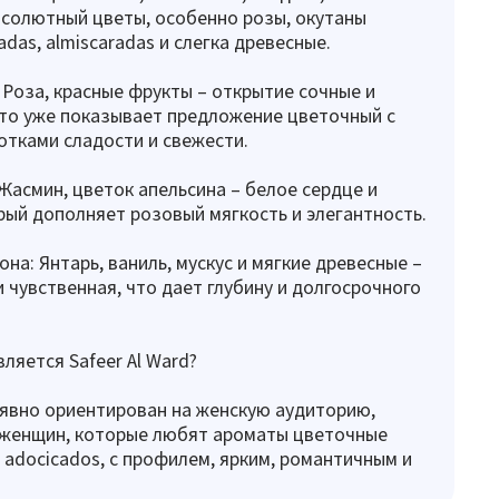
солютный цветы, особенно розы, окутаны
das, almiscaradas и слегка древесные.
 Роза, красные фрукты – открытие сочные и
то уже показывает предложение цветочный с
тками сладости и свежести.
Жасмин, цветок апельсина – белое сердце и
рый дополняет розовый мягкость и элегантность.
на: Янтарь, ваниль, мускус и мягкие древесные –
и чувственная, что дает глубину и долгосрочного
вляется Safeer Al Ward?
d явно ориентирован на женскую аудиторию,
 женщин, которые любят ароматы цветочные
 adocicados, с профилем, ярким, романтичным и