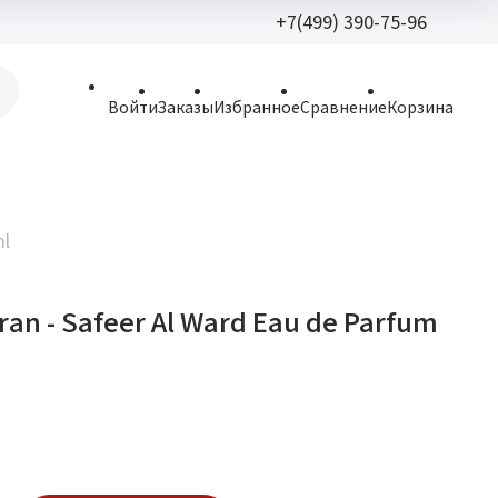
+7(499) 390-75-96
+7(499) 390-
Войти
Заказы
Избранное
Сравнение
Корзина
allparfume@mail.r
Пн - Вс: 9:30 - 21:3
109443, г. Москва,
ml
Волгоградский пр.,
aran - Safeer Al Ward Eau de Parfum