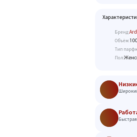
Характеристи
Ard
Бренд:
10
Объём:
Тип парф
Женс
Пол:
Низки
Широкий
Работ
Быстрая 