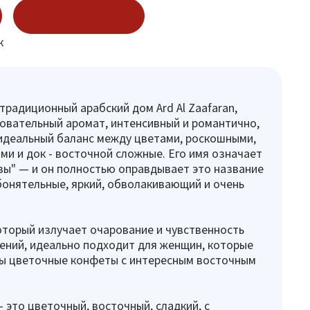
Купить в 1 клик
к
 традиционный арабский дом Ard Al Zaafaran,
овательный аромат, интенсивный и романтично,
идеальный баланс между цветами, роскошными,
ми и док - восточной сложные. Его имя означает
зы" — и он полностью оправдывает это название
бонятельные, яркий, обволакивающий и очень
оторый излучает очарование и чувственность
ений, идеально подходит для женщин, которые
ы цветочные конфеты с интересным восточным
 - это цветочный, восточный, сладкий, с