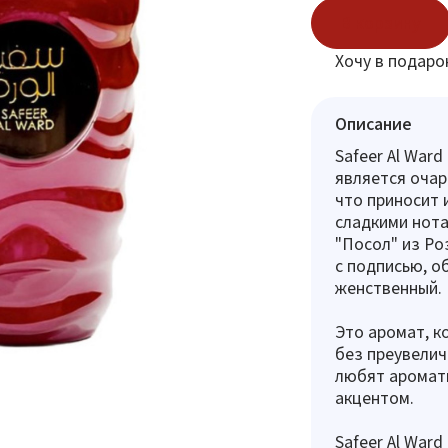
В корзину
Хочу в подаро
Описание
Safeer Al Ward
является очар
что приносит 
сладкими нота
"Посол" из Ро
с подписью, о
женственный.
Это аромат, к
без преувелич
любят аромат
акцентом.
Safeer Al Ward