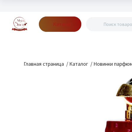
Каталог
Бренды
Акции
Блог
О нас
Доставка
Оплата
Конт
Главная страница
/
Каталог
/
Новинки парфю