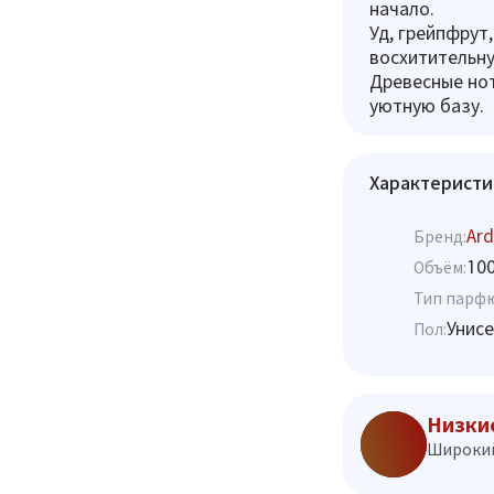
начало.
Уд, грейпфрут
восхитительну
Древесные нот
уютную базу.
Характеристи
Ard
Бренд:
10
Объём:
Тип парф
Унисе
Пол:
Низки
Широкий