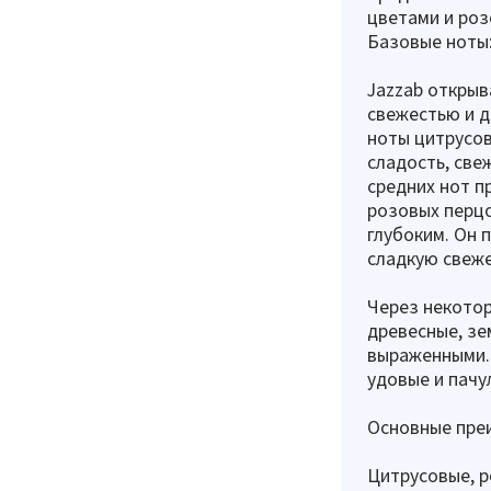
цветами и ро
Базовые ноты:
Jazzab открыв
свежестью и д
ноты цитрусов
сладость, све
средних нот п
розовых перц
глубоким. Он 
сладкую свеже
Через некотор
древесные, зе
выраженными. 
удовые и пачу
Основные пре
Цитрусовые, р