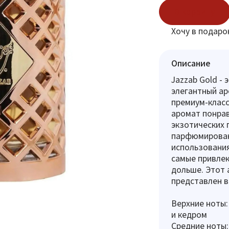
В корзину
Хочу в подаро
Описание
Jazzab Gold -
элегантный ар
премиум-класс
аромат понрав
экзотических 
парфюмирован
использования
самые привлек
дольше. Этот 
представлен в
Верхние ноты:
и кедром
Средние ноты: