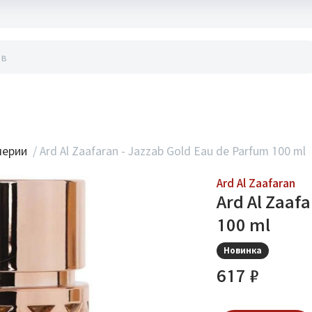
акты
мерии
/
Ard Al Zaafaran - Jazzab Gold Eau de Parfum 100 ml
Ard Al Zaafaran
Ard Al Zaaf
100 ml
Новинка
617 ₽