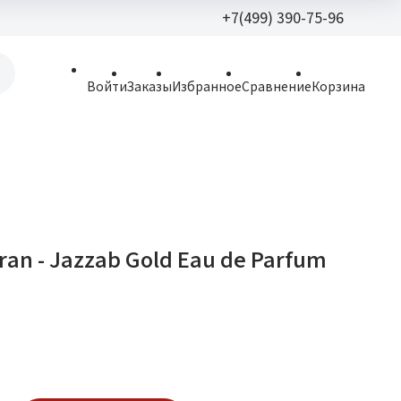
+7(499) 390-75-96
+7(499) 390-
Войти
Заказы
Избранное
Сравнение
Корзина
allparfume@mail.r
Пн - Вс: 9:30 - 21:3
109443, г. Москва,
Волгоградский пр.,
aran - Jazzab Gold Eau de Parfum