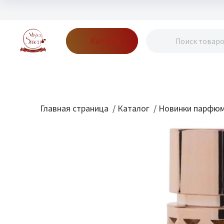
Каталог
Бренды
Акции
Блог
О нас
Доставка
Оплата
Конт
Главная страница
/
Каталог
/
Новинки парфю