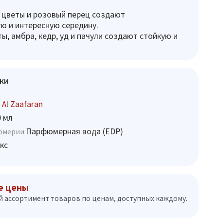
, цветы и розовый перец создают
ю и интересную середину.
ы, амбра, кедр, уд и пачули создают стойкую и
ки
 Al Zaafaran
0 мл
Парфюмерная вода (EDP)
юмерии:
кс
е цены
 ассортимент товаров по ценам, доступных каждому.