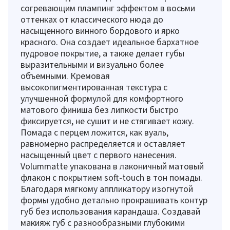
согревающим плампинг эффектом в восьми
оттенках от классического нюда до
насыщенного винного бордового и ярко
красного. Она создает идеальное бархатное
пудровое покрытие, а также делает губы
выразительными и визуально более
объемными. Кремовая
высокопигментированная текстура с
улучшенной формулой для комфортного
матового финиша без липкости быстро
фиксируется, не сушит и не стягивает кожу.
Помада с перцем ложится, как вуаль,
равномерно распределяется и оставляет
насыщенный цвет с первого нанесения.
Volummatte упакована в лаконичный матовый
флакон с покрытием soft-touch в тон помады.
Благодаря мягкому аппликатору изогнутой
формы удобно детально прокрашивать контур
губ без использования карандаша. Создавай
макияж губ с разнообразными глубокими