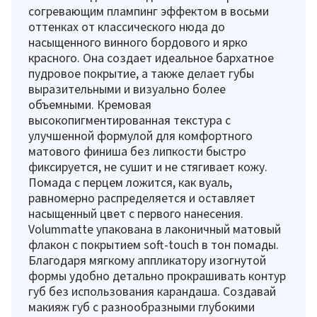
согревающим плампинг эффектом в восьми
оттенках от классического нюда до
насыщенного винного бордового и ярко
красного. Она создает идеальное бархатное
пудровое покрытие, а также делает губы
выразительными и визуально более
объемными. Кремовая
высокопигментированная текстура с
улучшенной формулой для комфортного
матового финиша без липкости быстро
фиксируется, не сушит и не стягивает кожу.
Помада с перцем ложится, как вуаль,
равномерно распределяется и оставляет
насыщенный цвет с первого нанесения.
Volummatte упакована в лаконичный матовый
флакон с покрытием soft-touch в тон помады.
Благодаря мягкому аппликатору изогнутой
формы удобно детально прокрашивать контур
губ без использования карандаша. Создавай
макияж губ с разнообразными глубокими