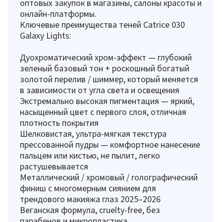
оптовых закупок в магазины, салоны красоты и
онлайн-платформы.
Ключевые преимущества теней Catrice 030
Galaxy Lights:
Дуохроматический хром-эффект — глубокий
зеленый базовый тон + роскошный богатый
золотой перелив / шиммер, который меняется
в зависимости от угла света и освещения
Экстремально высокая пигментация — яркий,
насыщенный цвет с первого слоя, отличная
плотность покрытия
Шелковистая, ультра-мягкая текстура
прессованной пудры — комфортное нанесение
пальцем или кистью, не пылит, легко
растушевывается
Металлический / хромовый / голографический
финиш с многомерным сиянием для
трендового макияжа глаз 2025–2026
Веганская формула, cruelty-free, без
парабенов и микропластика