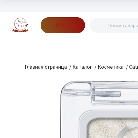
Каталог
Бренды
Акции
Блог
О нас
Доставка
Оплата
Конт
Главная страница
/
Каталог
/
Косметика
/
Cat