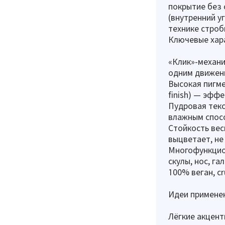
покрытие без 
(внутренний уг
технике строб
Ключевые хара
«Клик»-механи
одним движен
Высокая пигме
finish) — эфф
Пудровая текс
влажным спосо
Стойкость вес
выцветает, не
Многофункцион
скулы, нос, га
100% веган, cr
Идеи применен
Лёгкие акцент