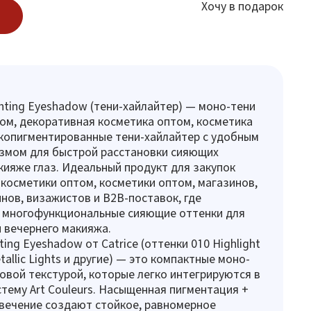
Хочу в подарок
ighting Eyeshadow (тени-хайлайтер) — моно-тени
ом, декоративная косметика оптом, косметика
копигментированные тени-хайлайтер с удобным
измом для быстрой расстановки сияющих
кияже глаз. Идеальный продукт для закупок
косметики оптом, косметики оптом, магазинов,
нов, визажистов и B2B-поставок, где
 многофункциональные сияющие оттенки для
 вечернего макияжа.
ting Eyeshadow от Catrice (оттенки 010 Highlight
etallic Lights и другие) — это компактные моно-
овой текстурой, которые легко интегрируются в
тему Art Couleurs. Насыщенная пигментация +
вечение создают стойкое, равномерное