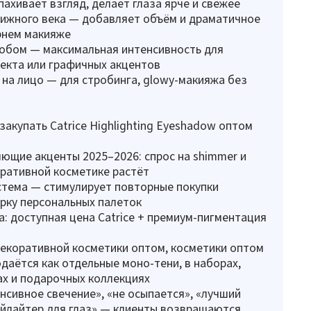
пахивает взгляд, делает глаза ярче и свежее
ижного века — добавляет объём и драматичное
рнем макияже
обом — максимальная интенсивность для
екта или графичных акцентов
 на лицо — для стробинга, glowy-макияжа без
закупать Catrice Highlighting Eyeshadow оптом
ющие акценты 2025–2026: спрос на shimmer и
коративной косметике растёт
стема — стимулирует повторные покупки
рку персональных палеток
: доступная цена Catrice + премиум-пигментация
екоративной косметики оптом, косметики оптом
даётся как отдельные моно-тени, в наборах,
х и подарочных коллекциях
нсивное свечение», «не осыпается», «лучший
йлайтер для глаз» — клиенты возвращаются