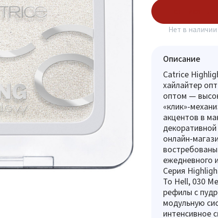
Подписаться
Нет в наличии
Описание
Catrice Highl
хайлайтер опт
оптом — высо
«клик»-механ
акцентов в ма
декоративной 
онлайн-магази
востребованы
ежедневного и
Серия Highligh
To Hell, 030 M
рефилы с пудр
модульную сис
интенсивное с