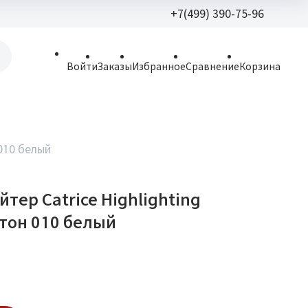
+7(499) 390-75-96
+7(499) 390-
Войти
Заказы
Избранное
Сравнение
Корзина
allparfume@mail.r
Пн - Вс: 9:30 - 21:3
109443, г. Москва,
 010 белый
Волгоградский пр.,
тер Catrice Highlighting
тон 010 белый