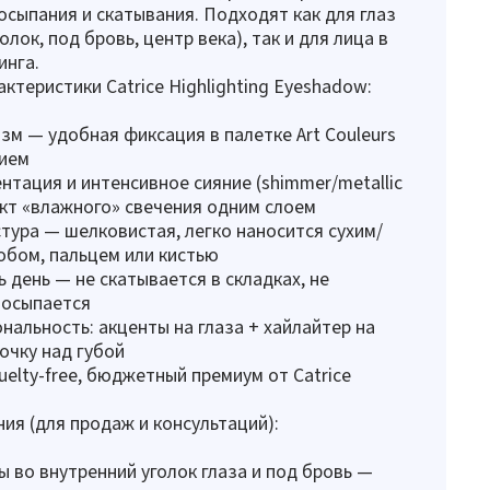
осыпания и скатывания. Подходят как для глаз
олок, под бровь, центр века), так и для лица в
инга.
ктеристики Catrice Highlighting Eyeshadow:
зм — удобная фиксация в палетке Art Couleurs
ием
нтация и интенсивное сияние (shimmer/metallic
ект «влажного» свечения одним слоем
тура — шелковистая, легко наносится сухим/
бом, пальцем или кистью
ь день — не скатывается в складках, не
 осыпается
альность: акценты на глаза + хайлайтер на
лочку над губой
uelty-free, бюджетный премиум от Catrice
ия (для продаж и консультаций):
ы во внутренний уголок глаза и под бровь —