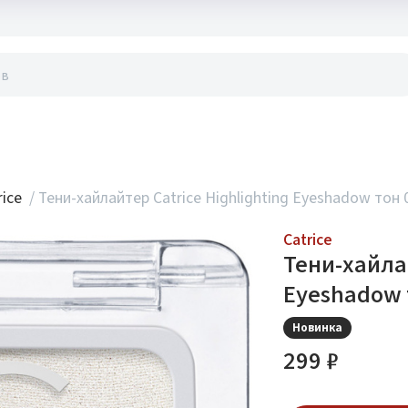
акты
rice
/
Тени-хайлайтер Catrice Highlighting Eyeshadow тон
Catrice
Тени-хайлай
Eyeshadow 
Новинка
299 ₽