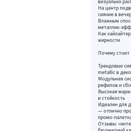
визуально рас
На центр подв
сияние в вече
Влажным спос
металлик-эфф
Как хайлайтер
жирности
Почему стоит 
Трендовые сия
metallic в де
Модульная си
рефилов и сбо
Высокая маржа
и стойкость
Идеален для д
— отлично про
промо-палетка
Отзывы: «инте
бюджетный ха