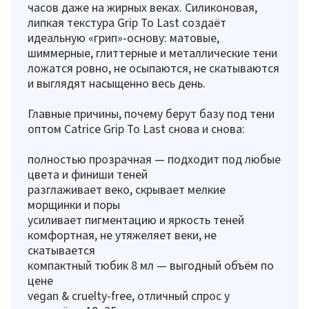
часов даже на жирных веках. Силиконовая,
липкая текстура Grip To Last создаёт
идеальную «грип»-основу: матовые,
шиммерные, глиттерные и металлические тени
ложатся ровно, не осыпаются, не скатываются
и выглядят насыщенно весь день.
Главные причины, почему берут базу под тени
оптом Catrice Grip To Last снова и снова:
полностью прозрачная — подходит под любые
цвета и финиши теней
разглаживает веко, скрывает мелкие
морщинки и поры
усиливает пигментацию и яркость теней
комфортная, не утяжеляет веки, не
скатывается
компактный тюбик 8 мл — выгодный объём по
цене
vegan & cruelty-free, отличный спрос у