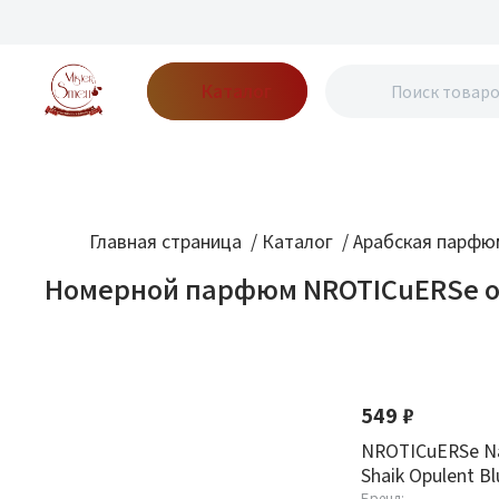
Каталог
Бренды
Акции
Блог
О нас
Доставка
Оплата
Конт
Главная страница
/
Каталог
/
Арабская парфю
Номерной парфюм NROTICuERSe 
Фильтр
По новизне
Оптовая стоимость
549 ₽
От
До
NROTICuERSe Nar
Shaik Opulent B
Бренд: