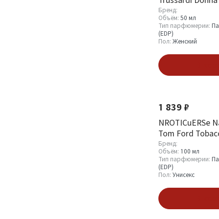
Бренд:
Объём:
50 мл
Тип парфюмерии:
Па
(EDP)
Пол:
Женский
В кор
1 839 ₽
NROTICuERSe Nar
Tom Ford Tobacc
ml
Бренд:
Объём:
100 мл
Тип парфюмерии:
Па
(EDP)
Пол:
Унисекс
В кор