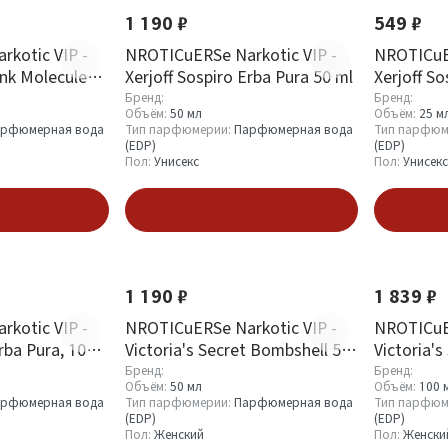
1 190 ₽
549 ₽
kotic VIP -
NROTICuERSe Narkotic VIP -
NROTICuER
nk Molecule
Xerjoff Sospiro Erba Pura 50 ml
Xerjoff So
Бренд:
Бренд:
Объём:
50 мл
Объём:
25 м
рфюмерная вода
Тип парфюмерии:
Парфюмерная вода
Тип парфюм
(EDP)
(EDP)
Пол:
Унисекс
Пол:
Унисекс
зину
В корзину
1 190 ₽
1 839 ₽
kotic VIP -
NROTICuERSe Narkotic VIP -
NROTICuER
Erba Pura, 100
Victoria's Secret Bombshell 50
Victoria's
ml
100 ml
Бренд:
Бренд:
Объём:
50 мл
Объём:
100 
рфюмерная вода
Тип парфюмерии:
Парфюмерная вода
Тип парфюм
(EDP)
(EDP)
Пол:
Женский
Пол:
Женски