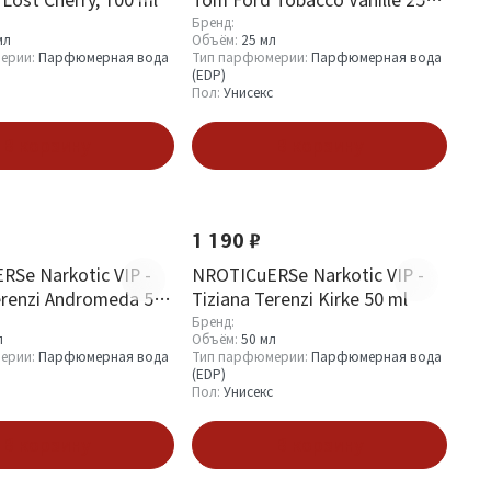
ml
Бренд:
мл
Объём:
25 мл
ерии:
Парфюмерная вода
Тип парфюмерии:
Парфюмерная вода
(EDP)
Пол:
Унисекс
В корзину
В корзину
1 190 ₽
Se Narkotic VIP -
NROTICuERSe Narkotic VIP -
erenzi Andromeda 50
Tiziana Terenzi Kirke 50 ml
Бренд:
л
Объём:
50 мл
ерии:
Парфюмерная вода
Тип парфюмерии:
Парфюмерная вода
(EDP)
Пол:
Унисекс
В корзину
В корзину