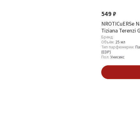
549 ₽
NROTICuERSe Nar
Tiziana Terenzi 
Бренд:
Объём:
25 мл
Тип парфюмерии:
Па
(EDP)
Пол:
Унисекс
В кор