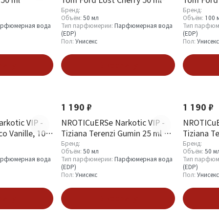
Бренд:
Бренд:
Объём:
50 мл
Объём:
100 
рфюмерная вода
Тип парфюмерии:
Парфюмерная вода
Тип парфюм
(EDP)
(EDP)
Пол:
Унисекс
Пол:
Унисекс
зину
В корзину
1 190 ₽
1 190 ₽
kotic VIP -
NROTICuERSe Narkotic VIP -
NROTICuER
o Vanille, 100
Tiziana Terenzi Gumin 25 ml 50
Tiziana T
ml
ml
Бренд:
Бренд:
Объём:
50 мл
Объём:
50 м
рфюмерная вода
Тип парфюмерии:
Парфюмерная вода
Тип парфюм
(EDP)
(EDP)
Пол:
Унисекс
Пол:
Унисекс
зину
В корзину