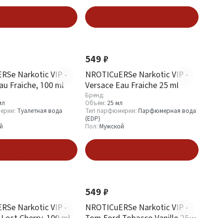
В корзину
В корзину
549 ₽
Se Narkotic VIP -
NROTICuERSe Narkotic VIP -
au Fraiche, 100 ml
Versace Eau Fraiche 25 ml
Бренд:
мл
Объём:
25 мл
ерии:
Туалетная вода
Тип парфюмерии:
Парфюмерная вода
(EDP)
й
Пол:
Мужской
В корзину
В корзину
549 ₽
Se Narkotic VIP -
NROTICuERSe Narkotic VIP -
Lost Cherry, 100 ml
Tom Ford Tobacco Vanille 25