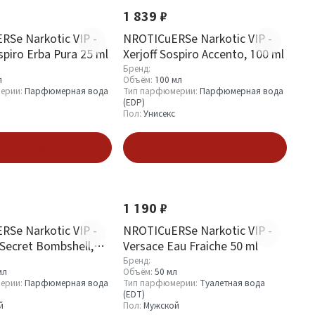
1 839 ₽
Se Narkotic VIP -
NROTICuERSe Narkotic VIP -
spiro Erba Pura 25 ml
Xerjoff Sospiro Accento, 100 ml
Бренд:
л
Объём:
100 мл
ерии:
Парфюмерная вода
Тип парфюмерии:
Парфюмерная вода
(EDP)
Пол:
Унисекс
В корзину
В корзину
1 190 ₽
Se Narkotic VIP -
NROTICuERSe Narkotic VIP -
 Secret Bombshell,
Versace Eau Fraiche 50 ml
Бренд:
мл
Объём:
50 мл
ерии:
Парфюмерная вода
Тип парфюмерии:
Туалетная вода
(EDT)
й
Пол:
Мужской