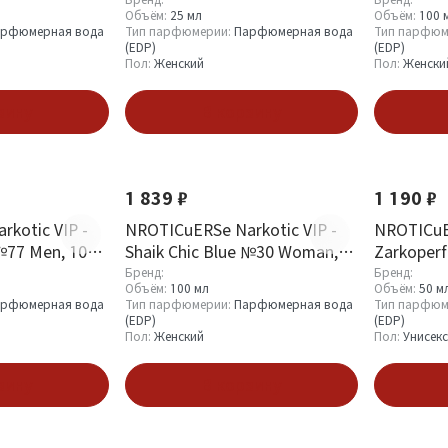
Объём:
25 мл
Объём:
100 
рфюмерная вода
Тип парфюмерии:
Парфюмерная вода
Тип парфюм
(EDP)
(EDP)
Пол:
Женский
Пол:
Женски
зину
В корзину
1 839 ₽
1 190 ₽
kotic VIP -
NROTICuERSe Narkotic VIP -
NROTICuER
 №77 Men, 100
Shaik Chic Blue №30 Woman,
Zarkoperf
100 ml
090.09 50
Бренд:
Бренд:
Объём:
100 мл
Объём:
50 м
рфюмерная вода
Тип парфюмерии:
Парфюмерная вода
Тип парфюм
(EDP)
(EDP)
Пол:
Женский
Пол:
Унисекс
зину
В корзину