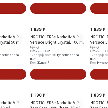
зину
В корзину
1 839 ₽
1 839 ₽
kotic VIP -
NROTICuERSe Narkotic VIP -
NROTICuER
rystal 50 ml
Versace Bright Crystal, 100 ml
Versace E
Бренд:
Бренд:
Объём:
100 мл
Объём:
100 
алетная вода
Тип парфюмерии:
Туалетная вода
Тип парфюм
(EDT)
(EDT)
Пол:
Женский
Пол:
Мужско
зину
В корзину
1 190 ₽
1 839 ₽
kotic VIP -
NROTICuERSe Narkotic VIP -
NROTICuER
 50 ml
Tom Ford Lost Cherry 50 ml
Tom Ford 