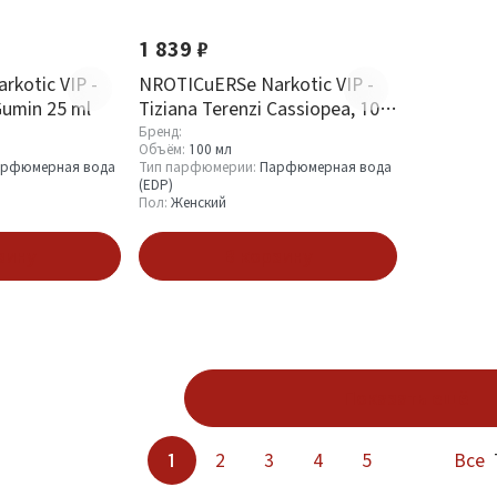
1 839 ₽
kotic VIP -
NROTICuERSe Narkotic VIP -
Gumin 25 ml
Tiziana Terenzi Cassiopea, 100
ml
Бренд:
Объём:
100 мл
рфюмерная вода
Тип парфюмерии:
Парфюмерная вода
(EDP)
Пол:
Женский
зину
В корзину
Показать ещё
1
2
3
4
5
Все