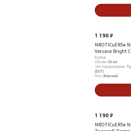
В кор
1 190 ₽
NROTICuERSe Nar
Versace Bright C
Бренд:
Объём:
50 мл
Тип парфюмерии:
Ту
(EDT)
Пол:
Женский
В кор
1 190 ₽
NROTICuERSe Nar
Trussardi Donna