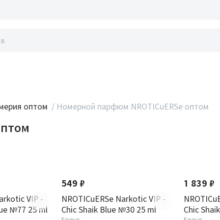
акты
мерия оптом
/
Номерной парфюм NROTICuERSe оптом
оптом
549 ₽
1 839 ₽
kotic VIP -
NROTICuERSe Narkotic VIP -
NROTICuER
lue №77 25 ml
Chic Shaik Blue №30 25 ml
Chic Shai
Бренд:
Бренд: