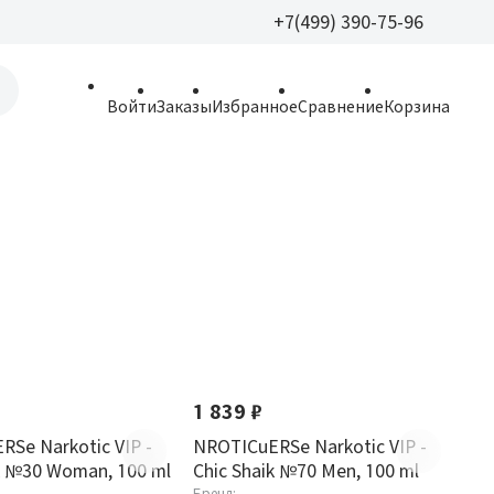
+7(499) 390-75-96
+7(499) 390-
Войти
Заказы
Избранное
Сравнение
Корзина
allparfume@mail.r
Пн - Вс: 9:30 - 21:3
109443, г. Москва,
Волгоградский пр.,
1 839 ₽
Se Narkotic VIP -
NROTICuERSe Narkotic VIP -
k №30 Woman, 100 ml
Chic Shaik №70 Men, 100 ml
Бренд: