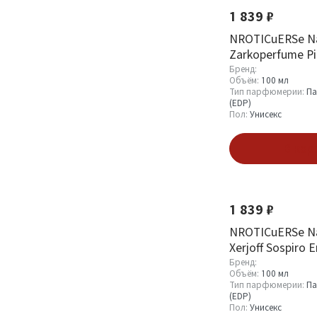
1 839 ₽
NROTICuERSe Nar
Тип парфюмерии
Zarkoperfume Pi
090.09, 100 ml
Бренд:
Парфюмерная вода
11
Объём:
100 мл
(EDP)
9
Тип парфюмерии:
Па
(EDP)
Туалетная вода
3
Пол:
Унисекс
(EDT)
7
В кор
Пол
1 839 ₽
Мужской
44
Женский
NROTICuERSe Nar
70
Xerjoff Sospiro 
Унисекс
42
ml
Бренд:
Объём:
100 мл
Тип парфюмерии:
Па
(EDP)
Показать
Пол:
Унисекс