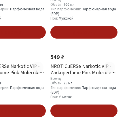
мл
Объём:
100 мл
ерии:
Парфюмерная вода
Тип парфюмерии:
Парфюмерная вода
(EDP)
й
Пол:
Мужской
В корзину
В корзину
549 ₽
Se Narkotic VIP -
NROTICuERSe Narkotic VIP -
ume Pink Molecule
Zarkoperfume Pink Molecule
 ml
090.0 25 ml
Бренд:
л
Объём:
25 мл
ерии:
Парфюмерная вода
Тип парфюмерии:
Парфюмерная вода
(EDP)
Пол:
Унисекс
В корзину
В корзину