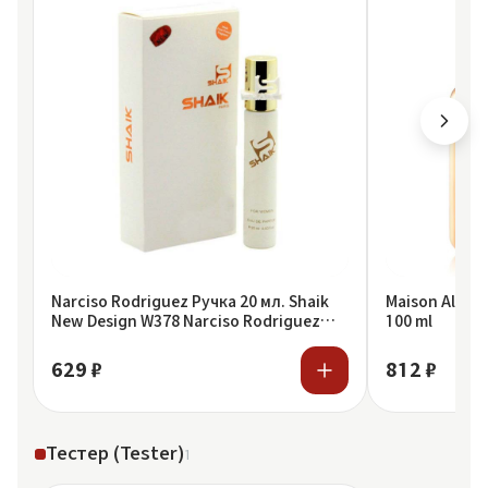
Narciso Rodriguez Ручка 20 мл. Shaik
Maison Alhamb
New Design W378 Narciso Rodriguez
100 ml
Poudree
629 ₽
812 ₽
Тестер (Tester)
1