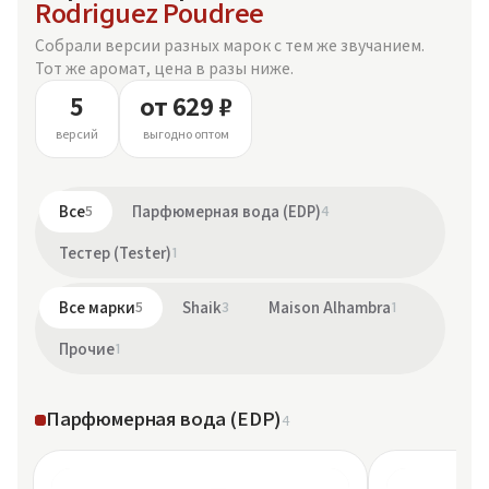
Rodriguez Poudree
Собрали версии разных марок с тем же звучанием.
Тот же аромат, цена в разы ниже.
5
от 629 ₽
версий
выгодно оптом
Все
5
Парфюмерная вода (EDP)
4
Тестер (Tester)
1
Все марки
5
Shaik
3
Maison Alhambra
1
Прочие
1
Парфюмерная вода (EDP)
4