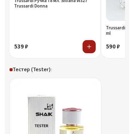
Trussardi Ручка 18 мл. Silvana W327
Trussardi Donna
Trussardi Спр
ml
539 ₽
590 ₽
Тестер (Tester)
1