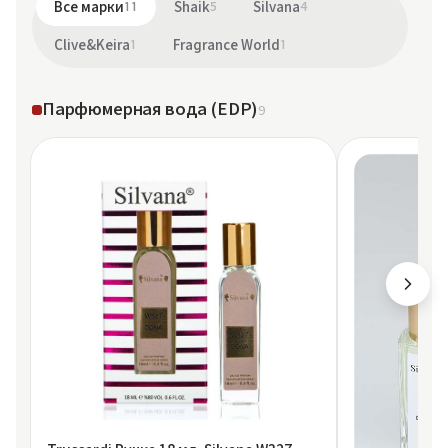
Все марки
11
Shaik
5
Silvana
4
Clive&Keira
1
Fragrance World
1
Парфюмерная вода (EDP)
9