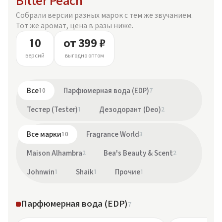
Bitter Peach
Собрали версии разных марок с тем же звучанием.
Тот же аромат, цена в разы ниже.
10
от 399 ₽
версий
выгодно оптом
Все
10
Парфюмерная вода (EDP)
7
Тестер (Tester)
1
Дезодорант (Deo)
2
Все марки
10
Fragrance World
3
Maison Alhambra
2
Bea's Beauty & Scent
2
Johnwin
1
Shaik
1
Прочие
1
Парфюмерная вода (EDP)
7