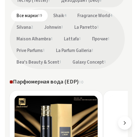
Тестер (Tester)
1
Дезодорант (Deo)
8
Все марки
19
Shaik
4
Fragrance World
4
Silvana
2
Johnwin
1
La Parretto
1
Maison Alhambra
1
Lattafa
1
Прочие
1
Prive Parfums
1
La Parfum Galleria
1
Bea's Beauty & Scent
1
Galaxy Concept
1
Парфюмерная вода (EDP)
10