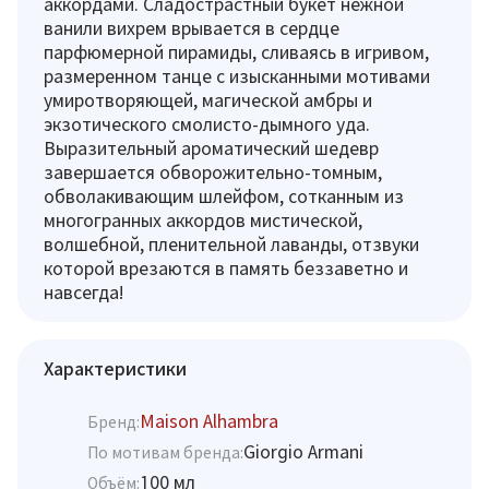
аккордами. Сладострастный букет нежной
ванили вихрем врывается в сердце
парфюмерной пирамиды, сливаясь в игривом,
размеренном танце с изысканными мотивами
умиротворяющей, магической амбры и
экзотического смолисто-дымного уда.
Выразительный ароматический шедевр
завершается обворожительно-томным,
обволакивающим шлейфом, сотканным из
многогранных аккордов мистической,
волшебной, пленительной лаванды, отзвуки
которой врезаются в память беззаветно и
навсегда!
Характеристики
Maison Alhambra
Бренд:
Giorgio Armani
По мотивам бренда:
100 мл
Объём: