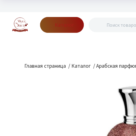
Каталог
Бренды
Акции
Блог
О нас
Доставка
Оплата
Конт
Главная страница
/
Каталог
/
Арабская парфю