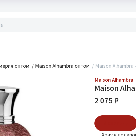
акты
мерия оптом
/
Maison Alhambra оптом
/
Maison Alhambra 
Maison Alhambra
Maison Alh
2 075 ₽
В корзину
Хочу в подаро