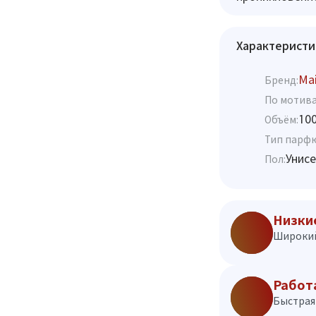
Характеристи
Mai
Бренд:
По мотива
10
Объём:
Тип парф
Унисе
Пол:
Низки
Широкий
Работ
Быстрая 