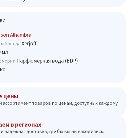
ки
son Alhambra
Xerjoff
м бренда:
0 мл
Парфюмерная вода (EDP)
юмерии:
кс
е цены
 ассортимент товаров по ценам, доступных каждому.
аем в регионах
и надежная доставка, где бы вы ни находились.