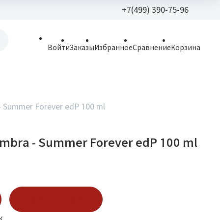
+7(499) 390-75-96
+7(499) 390-
Войти
Заказы
Избранное
Сравнение
Корзина
allparfume@mail.r
Пн - Вс: 9:30 - 21:3
109443, г. Москва,
- Summer Forever edP 100 ml
Волгоградский пр.,
ambra - Summer Forever edP 100 ml
Купить в 1 клик
к