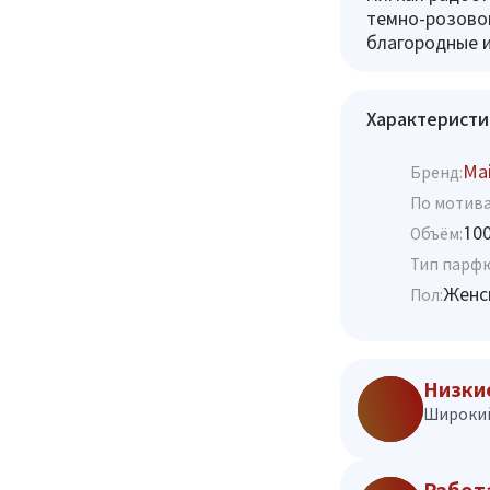
темно-розово
благородные 
Характеристи
Mai
Бренд:
По мотива
10
Объём:
Тип парф
Женс
Пол:
Низки
Широкий