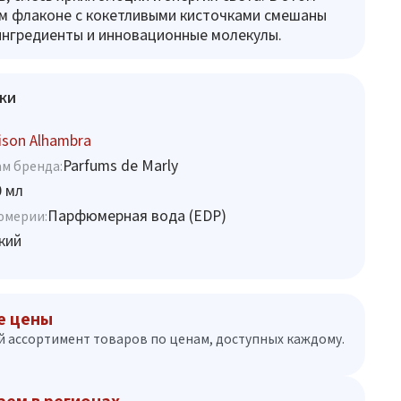
м флаконе с кокетливыми кисточками смешаны
ингредиенты и инновационные молекулы.
ки
son Alhambra
Parfums de Marly
м бренда:
0 мл
Парфюмерная вода (EDP)
юмерии:
кий
е цены
 ассортимент товаров по ценам, доступных каждому.