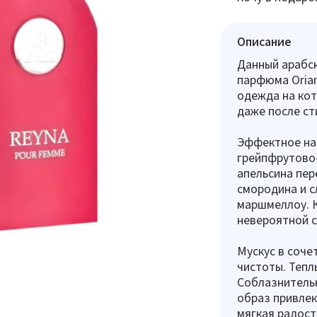
Описание
Данный арабс
парфюма Orian
одежда на кот
даже после ст
Эффектное на
грейпфрутово
апельсина пер
смородина и с
маршмеллоу. К
невероятной 
Мускус в соче
чистоты. Теп
Соблазнительн
образ привлек
мягкая радость