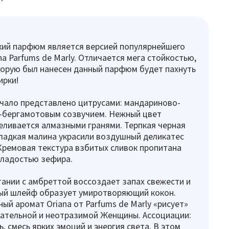
кий парфюм является версией популярнейшего
a Parfums de Marly. Отличается мега стойкостью,
орую был нанесен данный парфюм будет пахнуть
ирки!
чало представлено цитрусами: мандариново-
-бергамотовым созвучием. Нежный цвет
еливается алмазными гранями. Терпкая черная
ладкая малина украсили воздушный деликатес
ремовая текстура взбитых сливок пропитана
сладостью зефира.
тании с амбреттой воссоздает запах свежести и
лый шлейф образует умиротворяющий кокон.
ый аромат Oriana от Parfums de Marly «рисует»
ательной и неотразимой Женщины. Ассоциации:
, смесь ярких эмоций и энергия света. В этом