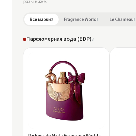
разы ниже.
Все марки
3
Fragrance World
1
Le Chameau
1
Парфюмерная вода (EDP)
3
Parfums de Marly Fragrance World -