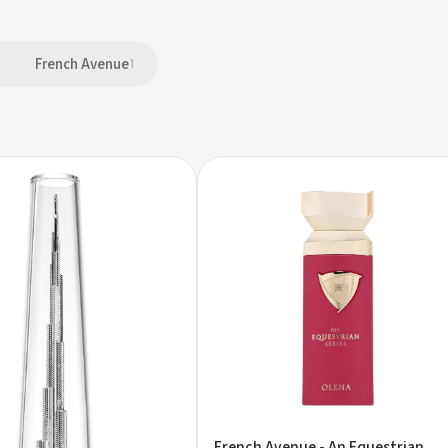
French Avenue
1
French Avenue - An Equestrian