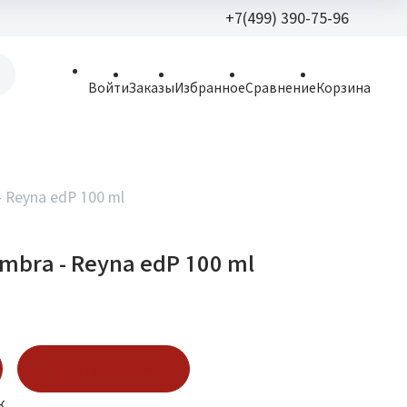
+7(499) 390-75-96
+7(499) 390-
Войти
Заказы
Избранное
Сравнение
Корзина
allparfume@mail.r
Пн - Вс: 9:30 - 21:3
109443, г. Москва,
- Reyna edP 100 ml
Волгоградский пр.,
mbra - Reyna edP 100 ml
Купить в 1 клик
к