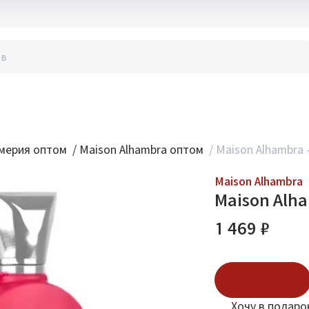
акты
мерия оптом
/
Maison Alhambra оптом
/
Maison Alhambra 
Maison Alhambra
Maison Alha
1 469 ₽
В корзину
Хочу в подаро