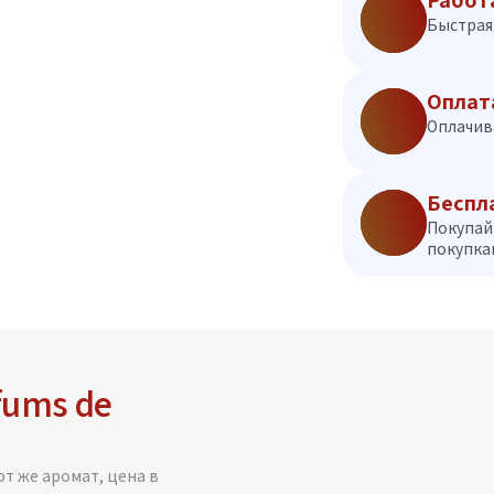
Работ
Быстрая 
Оплат
Оплачив
Беспл
Покупай
покупкам
fums de
от же аромат, цена в