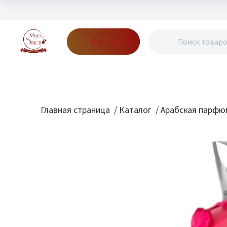
Каталог
Бренды
Акции
Блог
О нас
Доставка
Оплата
Конт
Главная страница
/
Каталог
/
Арабская парфю