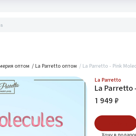
акты
мерия оптом
/
La Parretto оптом
/
La Parretto - Pink Mole
La Parretto
La Parretto 
1 949 ₽
В корзину
Хочу в подаро