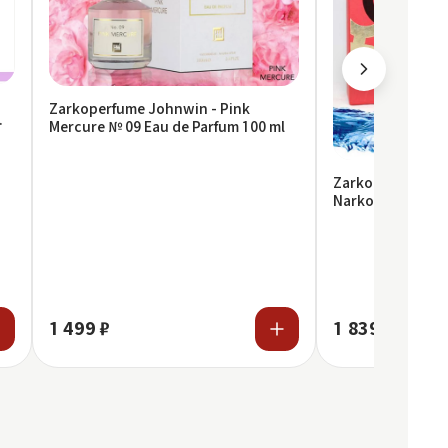
Zarkoperfume Johnwin - Pink
Mercure № 09 Eau de Parfum 100 ml
Zarkoperfume N
Narkotic VIP - Z
Molecule 090.09,
1 499 ₽
1 839 ₽