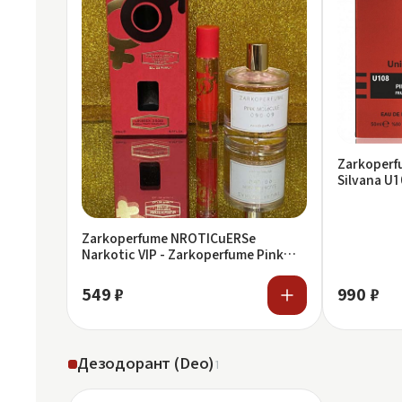
Zarkoper
Silvana U
Molecule 0
Zarkoperfume NROTICuERSe
Narkotic VIP - Zarkoperfume Pink
Molecule 090.0 25 ml
549 ₽
990 ₽
Дезодорант (Deo)
1