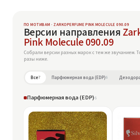
ПО МОТИВАМ · ZARKOPERFUME PINK MOLECULE 090.09
Версии направления
Zar
Pink Molecule 090.09
Собрали версии разных марок с тем же звучанием. Т
разы ниже.
Все
7
Парфюмерная вода (EDP)
6
Дезодора
Парфюмерная вода (EDP)
6