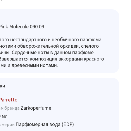
ink Molecule 090.09
того нестандартного и необычного парфюма
нотами обворожительной орхидеи, спелого
зины. Сердечные ноты в данном парфюме
Завершается композиция аккордами красного
ами и древесными нотами.
ки
Parretto
Zarkoperfume
м бренда:
0 мл
Парфюмерная вода (EDP)
юмерии: