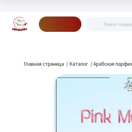
Каталог
Бренды
Акции
Блог
О нас
Доставка
Оплата
Конт
Главная страница
/
Каталог
/
Арабская парфю