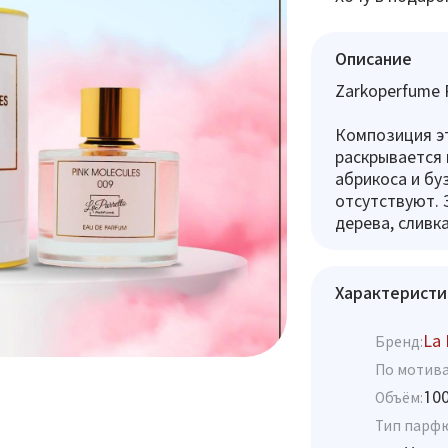
Описание
Zarkoperfume P
Композиция э
раскрывается 
абрикоса и бу
отсутствуют. 
дерева, сливк
Характеристи
La 
Бренд:
По мотива
10
Объём:
Тип парф