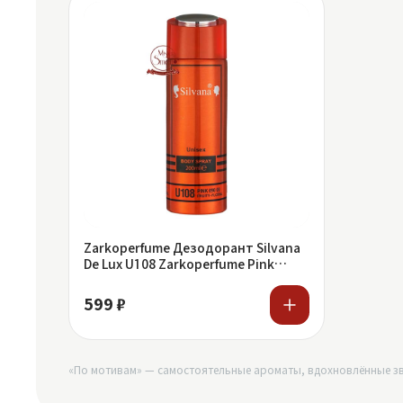
Zarkoperfume Дезодорант Silvana
De Lux U108 Zarkoperfume Pink
Molecule 090.09 200 ml
599 ₽
«По мотивам» — самостоятельные ароматы, вдохновлённые зв