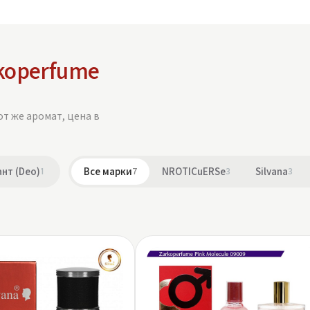
koperfume
от же аромат, цена в
нт (Deo)
1
Все марки
7
NROTICuERSe
3
Silvana
3