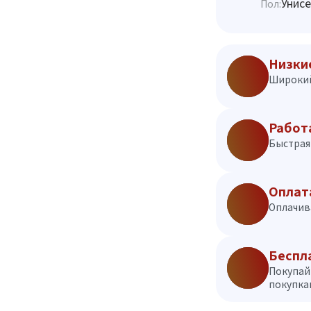
Унисе
Пол:
Низки
Широкий
Работ
Быстрая 
Оплат
Оплачив
Беспл
Покупай
покупкам