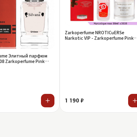
Zarkoperfume NROTICuERSe
Narkotic VIP - Zarkoperfume Pink
Molecule 090.09 50 ml
fume Элитный парфюм
108 Zarkoperfume Pink
90.09
1 190 ₽