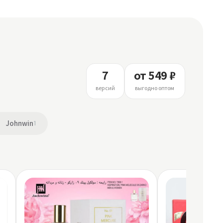
7
от 549 ₽
версий
выгодно оптом
Johnwin
1