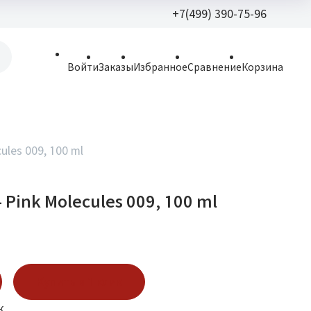
+7(499) 390-75-96
+7(499) 390-
Войти
Заказы
Избранное
Сравнение
Корзина
allparfume@mail.r
Пн - Вс: 9:30 - 21:3
109443, г. Москва,
cules 009, 100 ml
Волгоградский пр.,
- Pink Molecules 009, 100 ml
Купить в 1 клик
к