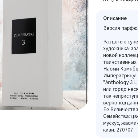
Описание
Версия парфюм
Раздетые супе
художника-ав
новой коллекц
таинственных 
Наоми Кэмпбел
Императрицу! 
"Anthology 3 L
или гордо нес
так неприступн
верноподданн
Ее Величества.
Семейства: цв
мускус, жасмин
киви. 270707