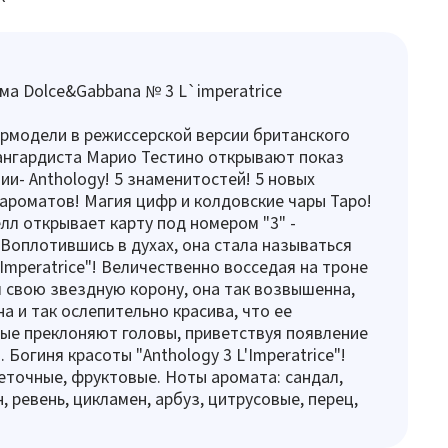
а Dolce&Gabbana № 3 L`imperatrice
рмодели в режиссерской версии британского
ангардиста Марио Тестино открывают показ
ии- Anthology! 5 знаменитостей! 5 новых
ароматов! Магия цифр и колдовские чары Таро!
л открывает карту под номером "3" -
Воплотившись в духах, она стала называться
'Imperatrice"! Величественно восседая на троне
я свою звездную корону, она так возвышенна,
а и так ослепительно красива, что ее
ые преклоняют головы, приветствуя появление
 Богиня красоты "Anthology 3 L'Imperatrice"!
еточные, фруктовые. Ноты аромата: сандал,
, ревень, цикламен, арбуз, цитрусовые, перец,