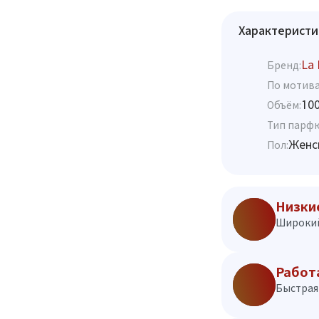
Характеристи
La 
Бренд:
По мотива
10
Объём:
Тип парф
Женс
Пол:
Низки
Широкий
Работ
Быстрая 