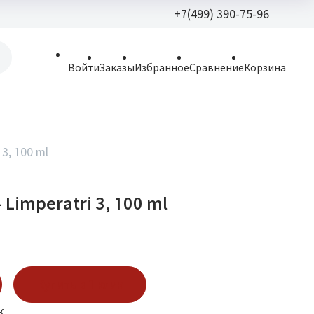
+7(499) 390-75-96
+7(499) 390-
Войти
Заказы
Избранное
Сравнение
Корзина
allparfume@mail.r
Пн - Вс: 9:30 - 21:3
109443, г. Москва,
 3, 100 ml
Волгоградский пр.,
- Limperatri 3, 100 ml
Купить в 1 клик
к