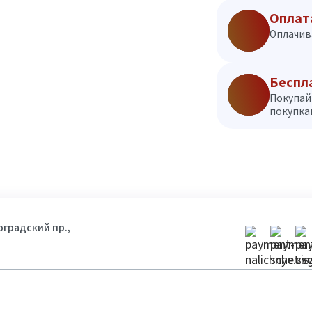
Оплат
Оплачив
Беспл
Покупай
покупкам
гоградский пр.,