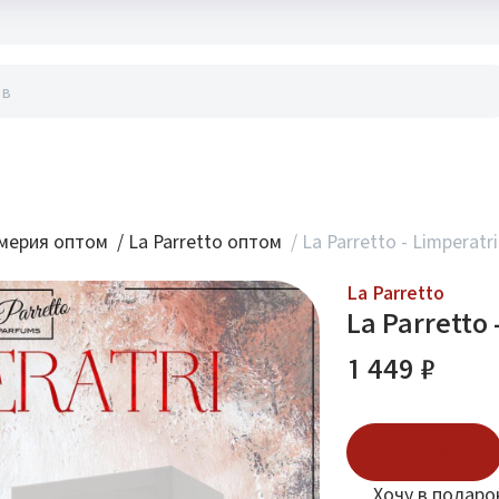
акты
мерия оптом
/
La Parretto оптом
/
La Parretto - Limperatri
La Parretto
La Parretto 
1 449 ₽
В корзину
Хочу в подаро