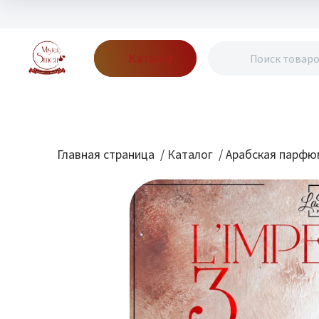
Каталог
Бренды
Акции
Блог
О нас
Доставка
Оплата
Конт
Главная страница
/
Каталог
/
Арабская парфю