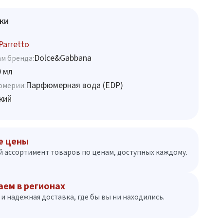
ки
Parretto
Dolce&Gabbana
м бренда:
0 мл
Парфюмерная вода (EDP)
юмерии:
кий
е цены
 ассортимент товаров по ценам, доступных каждому.
аем в регионах
и надежная доставка, где бы вы ни находились.