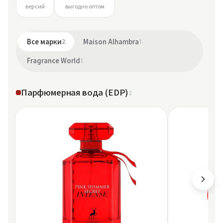
версий
выгодно оптом
Все марки
2
Maison Alhambra
1
Fragrance World
1
Парфюмерная вода (EDP)
2